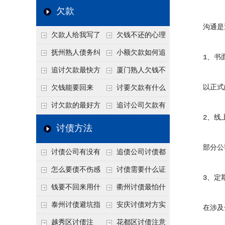
个“诉前调解”成功率
法比公司好使
老板借钱不还？2026
还几年了，2026年用
欠款
高
年旺季前用这招合法
这招“重新打借条”把
沟通是追讨
欠款人给我写了
欠钱不还的心理
施压，立马主动结清
死账变活
还款计划书有用吗？
是什么？读懂欠款人
抚州熟人债务纠
小额欠款如何追
1、书面
书面承诺的法律效力
的心态催收事半功倍
纷咋办？这一招好开
讨
追讨欠款最快方
厦门熟人欠钱不
口
法是什么？
还？2026年合法秘
以正式的
欠钱能要回来
讨要欠款有什么
籍！
吗？
好办法
讨欠款的最好方
追讨公司欠款有
2、线上
法
哪些法律手段
讨债方法
部分公司
讨债公司有没有
追债公司讨债都
行业协会？正规机构
有哪些手段
怎么要债不伤感
讨债需要什么证
3、定期
的行业自律和认证
情？
据
钱要不回来用什
衢州讨债最怕什
么方法要回来
么？2026年这两个关
泰州讨债避坑指
安庆讨债对方实
在涉及金
键细节，做错就很难
南：2026年这2个细
在没钱咋办？
越秀区讨债注
花都区讨债注意