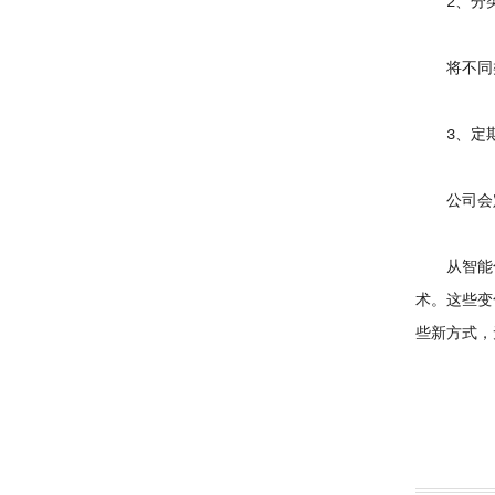
2、分类
将不同类
3、定期
公司会定
从智能化信
术。这些变
些新方式，