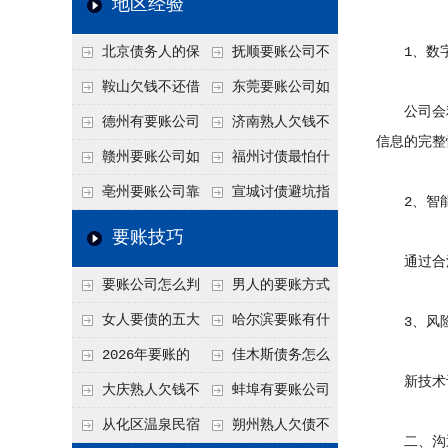
地区经验
关注
款管理效率
法合规服务能力 助
北京债务人的保
抚顺要账公司不
1、数字
力企业化解应收账款
证人能不能找？担保
敢透漏的追回方法是
鞍山欠钱不还借
东莞要账公司如
难题
公司会利
人的连带责任怎么追
什么？
口太多？2026年这3
何有效要账讨债？20
德州有要账公司
济南熟人欠钱不
信息的完整
句反问话术，直接把
26年合法追债经验总
吗？如何合法讨债才
还？
赣州要账公司如
福州讨债最怕什
他后路堵死
结！
不沾风险？
何有效讨债？合法追
么？2026年这两个关
亳州要账公司靠
宣城讨债避坑指
2、智能
债四步秘籍
键细节，做错就很难
谱吗？合法讨债四步
南：2026年这2个细
要账技巧
要回！
走，自己追更放心！
节不注意，钱很难要
通过合法
要账公司怎么判
男人的要账方式
回！
断这个案子能不能
是什么呢？
女人要债的五大
哈尔滨要账有什
3、风险
接？接案评估的标准
绝招,轻松搞定
么合法手段？2026年
2026年要账的
佳木斯债务怎么
新技术让
最新追账方式总结！
七个小方法
追回呢？2026年成功
大庆熟人欠钱不
蚌埠有要账公司
要账就用这2招
还躲猫猫？2026年这
吗？2026年这3个方
从化区温泉民宿
朔州熟人欠债不
二、沟通