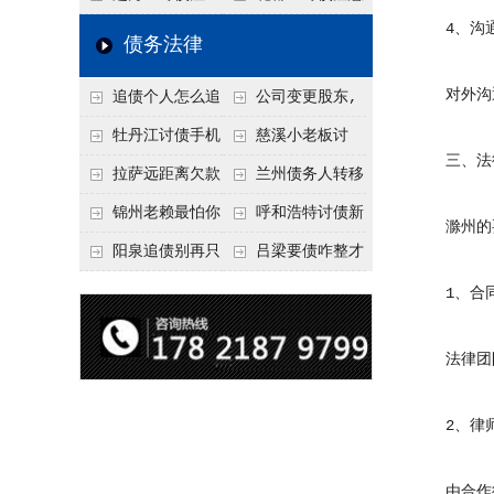
4、沟通
要回！
节不注意，钱很难要
意！没有借条只有微
事项：空港物流园欠
债务法律
回！
信记录，这3步合法
款，抓住这2个“发货
对外沟通
追债个人怎么追
公司变更股东,
把钱要回来
节点”催收最有效
回呢？2026年最新绝
变更前的债权债务谁
牡丹江讨债手机
慈溪小老板讨
三、法律
招选择！
承担
搞定：2026年线上立
债，2026年这2个本
拉萨远距离欠款
兰州债务人转移
案追债全流程，足不
地行业协会出面，比
对方在牧区联系不
财产后申请破产，20
锦州老赖最怕你
呼和浩特讨债新
滁州的要
出户
法院传票快
上，2026年委托当地
26年破产程序里还能
懂这1条，2026
招：2026年用“律师
阳泉追债别再只
吕梁要债咋整才
律师成本多少
要回来吗
年“拒不执行判决
函”催账为啥管用？
盯现金，2026年这3
硬气？2026年这3个
1、合同
罪”详解，能判刑
成本低见效快
类隐形财产（公积
调解渠道，比找公司
法律团队
金、保单）也能执行
强
2、律师
由合作律