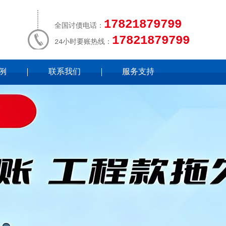
17821879799
全国讨债电话：
17821879799
24小时要账热线：
例
联系我们
服务支持