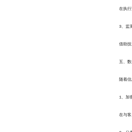
在执行过
3、监测
借助技术
五、数据
随着信息
1、加密
在与客户