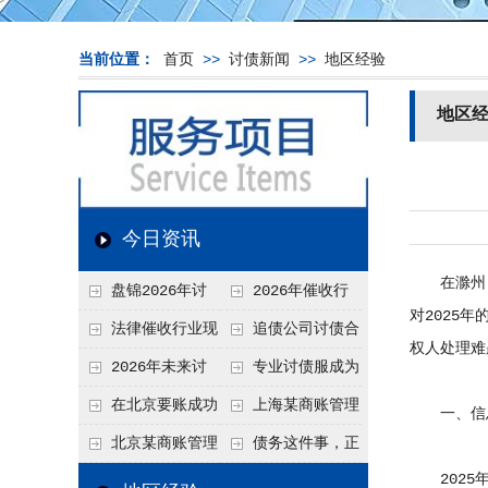
当前位置：
首页
>>
讨债新闻
>>
地区经验
地区
今日资讯
在滁州，
盘锦2026年讨
2026年催收行
对2025
债新趋势
业发展现状、竞争格
法律催收行业现
追债公司讨债合
权人处理难
局及未来趋势分析
状、合规痛点与未来
法方法总结
2026年未来讨
专业讨债服成为
发展趋势深度解析
债要账公司发展趋势
2026年的发展趋势
在北京要账成功
上海某商账管理
一、信息
率高吗？未来追账公
机构聚焦合规服务
北京某商账管理
债务这件事，正
司发展趋势引发行业
助力企业提升应收账
2025年
服务机构持续提升合
在被重新做一遍