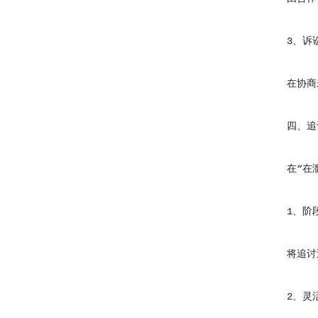
3、诉讼
在协商未
四、追讨
在“在滁州
1、阶段
将追讨过
2、灵活