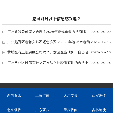
您可能对以下信息感兴趣？
广州要账公司怎么合理？2026年正规催收方法有哪
2026-06-09
些！
广州越秀区老赖欠钱不还怎么要？2026年这2种“老街
2026-05-16
坊调解”比起诉快
黄埔区有正规要账公司吗？开发区企业债务，自己合
2026-05-16
法讨债的四步走
广州从化区讨债有什么好方法？比较狠有用的合法要
2026-05-26
账技巧分享
新闻资讯
上海讨债
天津要债
西安追债
北京催收
广东要账
重庆收账
吉林追债