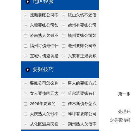
地区经验
关注
款管理效率
法合规服务能力 助
抚顺要账公司不
鞍山欠钱不还借
力企业化解应收账款
敢透漏的追回方法是
口太多？2026年这3
东莞要账公司如
德州有要账公司
难题
什么？
句反问话术，直接把
何有效要账讨债？20
吗？如何合法讨债才
济南熟人欠钱不
赣州要账公司如
他后路堵死
26年合法追债经验总
不沾风险？
还？
何有效讨债？合法追
福州讨债最怕什
亳州要账公司靠
结！
债四步秘籍
么？2026年这两个关
谱吗？合法讨债四步
宣城讨债避坑指
六安有正规要账
键细节，做错就很难
走，自己追更放心！
南：2026年这2个细
公司吗？个人合法讨
要账技巧
要回！
节不注意，钱很难要
债的3个实在办法！
要账公司怎么判
男人的要账方式
回！
断这个案子能不能
是什么呢？
女人要债的五大
哈尔滨要账有什
第一步：
接？接案评估的标准
绝招,轻松搞定
么合法手段？2026年
2026年要账的
佳木斯债务怎么
处理开发
最新追账方式总结！
七个小方法
追回呢？2026年成功
大庆熟人欠钱不
蚌埠有要账公司
定是否清晰
要账就用这2招
还躲猫猫？2026年这
吗？2026年这3个方
从化区温泉民宿
朔州熟人欠债不