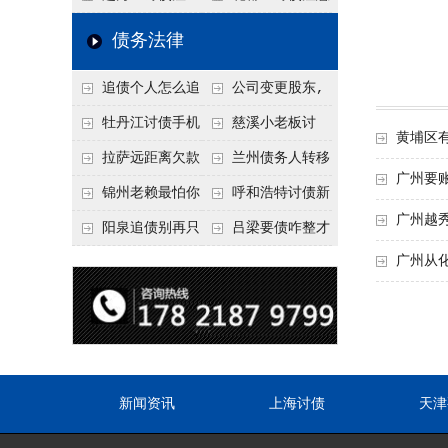
要回！
节不注意，钱很难要
意！没有借条只有微
事项：空港物流园欠
债务法律
回！
信记录，这3步合法
款，抓住这2个“发货
追债个人怎么追
公司变更股东,
把钱要回来
节点”催收最有效
回呢？2026年最新绝
变更前的债权债务谁
牡丹江讨债手机
慈溪小老板讨
黄埔区
招选择！
承担
搞定：2026年线上立
债，2026年这2个本
拉萨远距离欠款
兰州债务人转移
广州要
案追债全流程，足不
地行业协会出面，比
对方在牧区联系不
财产后申请破产，20
锦州老赖最怕你
呼和浩特讨债新
广州越秀
出户
法院传票快
上，2026年委托当地
26年破产程序里还能
懂这1条，2026
招：2026年用“律师
阳泉追债别再只
吕梁要债咋整才
律师成本多少
要回来吗
年“拒不执行判决
函”催账为啥管用？
广州从
盯现金，2026年这3
硬气？2026年这3个
罪”详解，能判刑
成本低见效快
类隐形财产（公积
调解渠道，比找公司
金、保单）也能执行
强
新闻资讯
上海讨债
天津