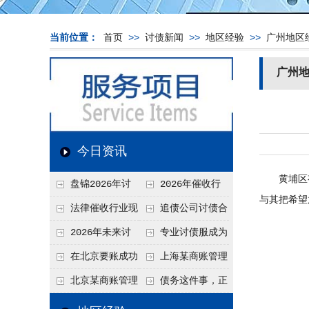
当前位置：
首页
>>
讨债新闻
>>
地区经验
>>
广州地区
广州
今日资讯
黄埔区有正
盘锦2026年讨
2026年催收行
与其把希望
债新趋势
业发展现状、竞争格
法律催收行业现
追债公司讨债合
局及未来趋势分析
状、合规痛点与未来
法方法总结
2026年未来讨
专业讨债服成为
发展趋势深度解析
债要账公司发展趋势
2026年的发展趋势
在北京要账成功
上海某商账管理
率高吗？未来追账公
机构聚焦合规服务
北京某商账管理
债务这件事，正
司发展趋势引发行业
助力企业提升应收账
服务机构持续提升合
在被重新做一遍