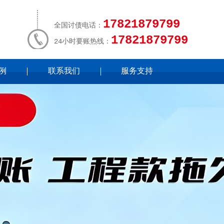
17821879799
全国讨债电话：
17821879799
24小时要账热线：
例
联系我们
服务支持