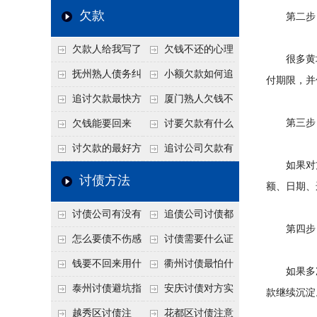
个“诉前调解”成功率
法比公司好使
老板借钱不还？2026
还几年了，2026年用
欠款
第二步：
高
年旺季前用这招合法
这招“重新打借条”把
欠款人给我写了
欠钱不还的心理
施压，立马主动结清
死账变活
很多黄埔
还款计划书有用吗？
是什么？读懂欠款人
抚州熟人债务纠
小额欠款如何追
付期限，并
书面承诺的法律效力
的心态催收事半功倍
纷咋办？这一招好开
讨
追讨欠款最快方
厦门熟人欠钱不
口
法是什么？
还？2026年合法秘
第三步：
欠钱能要回来
讨要欠款有什么
籍！
吗？
好办法
讨欠款的最好方
追讨公司欠款有
如果对方
法
哪些法律手段
讨债方法
额、日期、
讨债公司有没有
追债公司讨债都
第四步：
行业协会？正规机构
有哪些手段
怎么要债不伤感
讨债需要什么证
的行业自律和认证
情？
据
钱要不回来用什
衢州讨债最怕什
如果多次
么方法要回来
么？2026年这两个关
泰州讨债避坑指
安庆讨债对方实
款继续沉淀
键细节，做错就很难
南：2026年这2个细
在没钱咋办？
越秀区讨债注
花都区讨债注意