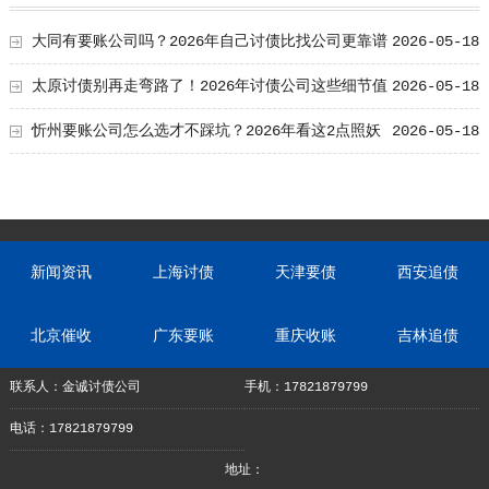
大同有要账公司吗？2026年自己讨债比找公司更靠谱
2026-05-18
的3个铁理由
太原讨债别再走弯路了！2026年讨债公司这些细节值
2026-05-18
得学习！
忻州要账公司怎么选才不踩坑？2026年看这2点照妖
2026-05-18
镜
新闻资讯
上海讨债
天津要债
西安追债
北京催收
广东要账
重庆收账
吉林追债
联系人：金诚讨债公司
手机：17821879799
电话：17821879799
地址：