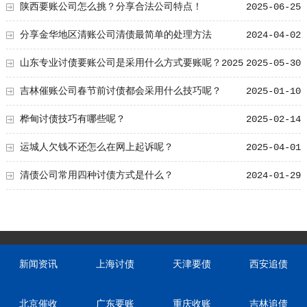
陕西要账公司怎么挑？分享合法公司特点！
2025-06-25
分享金华地区清账公司清债最简单的处理方法
2024-04-02
山东专业讨债要账公司是采用什么方式要账呢？2025
2025-05-30
年讨债必须具备技巧
吉林催账公司春节前讨债都会采用什么技巧呢？
2025-01-10
桦甸讨债技巧有哪些呢？
2025-02-14
运城人欠钱不还怎么在网上起诉呢？
2025-04-01
清债公司常用四种讨债方式是什么？
2024-01-29
新闻资讯
上海讨债
天津要债
西安追债
北京催收
广东要账
重庆收账
吉林追债