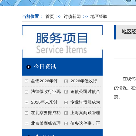
当前位置：
首页
>>
讨债新闻
>>
地区经验
地区
今日资讯
在现代社
盘锦2026年讨
2026年催收行
的情况。在
债新趋势
业发展现状、竞争格
法律催收行业现
追债公司讨债合
惑。
局及未来趋势分析
状、合规痛点与未来
法方法总结
2026年未来讨
专业讨债服成为
发展趋势深度解析
债要账公司发展趋势
2026年的发展趋势
在北京要账成功
上海某商账管理
率高吗？未来追账公
机构聚焦合规服务
北京某商账管理
债务这件事，正
司发展趋势引发行业
助力企业提升应收账
服务机构持续提升合
在被重新做一遍