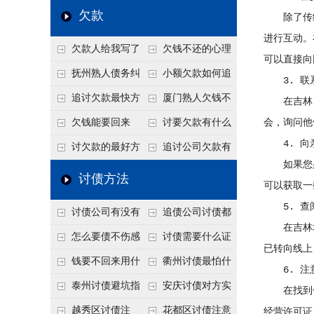
个“诉前调解”成功率
法比公司好使
老板借钱不还？2026
还几年了，2026年用
欠款
除了传统
高
年旺季前用这招合法
这招“重新打借条”把
进行互动。
欠款人给我写了
欠钱不还的心理
施压，立马主动结清
死账变活
可以直接向
还款计划书有用吗？
是什么？读懂欠款人
抚州熟人债务纠
小额欠款如何追
3. 联
书面承诺的法律效力
的心态催收事半功倍
纷咋办？这一招好开
讨
追讨欠款最快方
厦门熟人欠钱不
在吉林，
口
法是什么？
还？2026年合法秘
欠钱能要回来
讨要欠款有什么
会，询问他
4. 向
籍！
吗？
好办法
讨欠款的最好方
追讨公司欠款有
如果您身
法
哪些法律手段
讨债方法
可以获取一
5. 查
讨债公司有没有
追债公司讨债都
在吉林地
行业协会？正规机构
有哪些手段
怎么要债不伤感
讨债需要什么证
已转向线上
的行业自律和认证
情？
据
钱要不回来用什
衢州讨债最怕什
6. 注
么方法要回来
么？2026年这两个关
泰州讨债避坑指
安庆讨债对方实
在找到合
键细节，做错就很难
南：2026年这2个细
在没钱咋办？
越秀区讨债注
花都区讨债注意
经营许可证