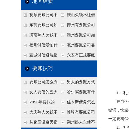
地区经验
关注
款管理效率
法合规服务能力 助
抚顺要账公司不
鞍山欠钱不还借
力企业化解应收账款
敢透漏的追回方法是
口太多？2026年这3
东莞要账公司如
德州有要账公司
难题
什么？
句反问话术，直接把
何有效要账讨债？20
吗？如何合法讨债才
济南熟人欠钱不
赣州要账公司如
他后路堵死
26年合法追债经验总
不沾风险？
还？
何有效讨债？合法追
福州讨债最怕什
亳州要账公司靠
结！
债四步秘籍
么？2026年这两个关
谱吗？合法讨债四步
宣城讨债避坑指
六安有正规要账
键细节，做错就很难
走，自己追更放心！
南：2026年这2个细
公司吗？个人合法讨
要账技巧
要回！
节不注意，钱很难要
债的3个实在办法！
要账公司怎么判
男人的要账方式
回！
断这个案子能不能
是什么呢？
女人要债的五大
哈尔滨要账有什
1. 利
接？接案评估的标准
在当今信息
绝招,轻松搞定
么合法手段？2026年
2026年要账的
佳木斯债务怎么
键词，快速
最新追账方式总结！
七个小方法
追回呢？2026年成功
大庆熟人欠钱不
蚌埠有要账公司
一定要确保
要账就用这2招
还躲猫猫？2026年这
吗？2026年这3个方
从化区温泉民宿
朔州熟人欠债不
2. 社