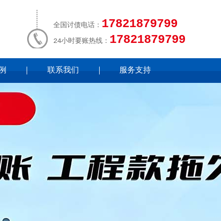
17821879799
全国讨债电话：
17821879799
24小时要账热线：
例
联系我们
服务支持