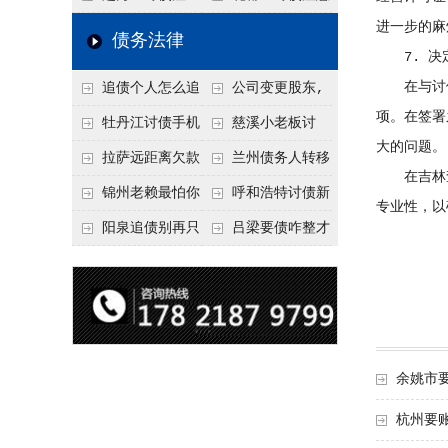
要回！
进一步的麻
节不注意，钱很难要
意！没有借条只有微
事项：空港物流园欠
债务法律
7. 决
回！
信记录，这3步合法
款，抓住这2个“发货
在与讨债
追债个人怎么追
公司变更股东,
把钱要回来
节点”催收最有效
项。在签署
回呢？2026年最新绝
变更前的债权债务谁
牡丹江讨债手机
慈溪小老板讨
大的问题。
招选择！
承担
搞定：2026年线上立
债，2026年这2个本
拉萨远距离欠款
兰州债务人转移
在吉林查
案追债全流程，足不
地行业协会出面，比
对方在牧区联系不
财产后申请破产，20
锦州老赖最怕你
呼和浩特讨债新
专业性，以
出户
法院传票快
上，2026年委托当地
26年破产程序里还能
懂这1条，2026
招：2026年用“律师
阳泉追债别再只
吕梁要债咋整才
律师成本多少
要回来吗
年“拒不执行判决
函”催账为啥管用？
盯现金，2026年这3
硬气？2026年这3个
罪”详解，能判刑
成本低见效快
类隐形财产（公积
调解渠道，比找公司
金、保单）也能执行
强
余姚市
杭州要