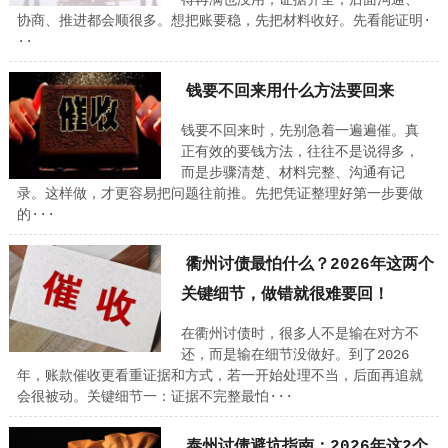
得再满也没用；证据齐全，后面沟通、
协商、推进都会顺很多。想把账要稳，先把材料收好。先看能证明·
··
钱要不回来用什么方法要回来
钱要不回来时，先别急着一遍遍催。真
正有效的要钱方法，往往不是说得多，
而是步骤清楚、材料完整、沟通有记
录。这样做，才更容易把问题往前推。先把凭证整理好第一步要做
的···
衢州讨债最怕什么？2026年这两个
关键细节，做错就很难要回！
在衢州讨债时，很多人不是输在对方不
还，而是输在细节没做好。到了2026
年，账款催收更看重证据和方式，若一开始处理不当，后面再追就
会很被动。关键细节一：证据不完整最怕···
泰州讨债避坑指南：2026年这2个