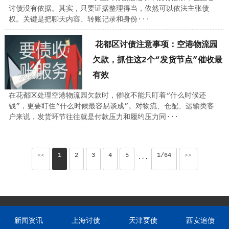
讨债没有依据。其实，只要证据整理得当，依然可以依法主张债
权。关键是把聊天内容、转账记录和身份···
花都区讨债注意事项：空港物流园
欠款，抓住这2个“发货节点”催收最
有效
在花都区处理空港物流园欠款时，催收不能只盯着“什么时候还
钱”，更要盯住“什么时候最容易谈成”。对物流、仓配、运输类客
户来说，发货环节往往就是付款压力和履约压力同···
<<
1
2
3
4
5
1/64
>>
···
新闻资讯
上海讨债
天津要债
西安追债