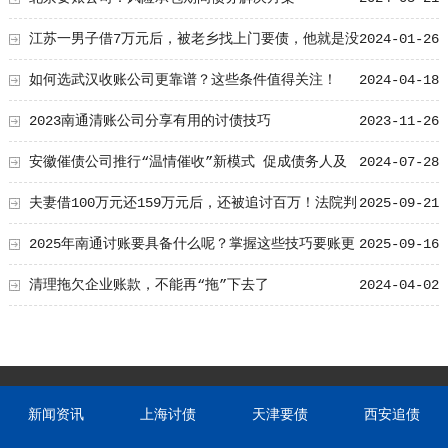
江苏一男子借7万元后，被老乡找上门要债，他就是没
2024-01-26
钱还想打人
如何选武汉收账公司更靠谱？这些条件值得关注！
2024-04-18
2023南通清账公司分享有用的讨债技巧
2023-11-26
安徽催债公司推行“温情催收”新模式 促成债务人及
2024-07-28
时还款
夫妻借100万元还159万元后，还被追讨百万！法院判
2025-09-21
了
2025年南通讨账要具备什么呢？掌握这些技巧要账更
2025-09-16
高效
清理拖欠企业账款，不能再“拖”下去了
2024-04-02
新闻资讯
上海讨债
天津要债
西安追债