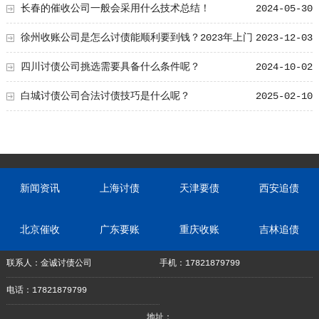
长春的催收公司一般会采用什么技术总结！
2024-05-30
徐州收账公司是怎么讨债能顺利要到钱？2023年上门
2023-12-03
讨债的最佳方法！
四川讨债公司挑选需要具备什么条件呢？
2024-10-02
白城讨债公司合法讨债技巧是什么呢？
2025-02-10
新闻资讯
上海讨债
天津要债
西安追债
北京催收
广东要账
重庆收账
吉林追债
联系人：金诚讨债公司
手机：17821879799
电话：17821879799
地址：