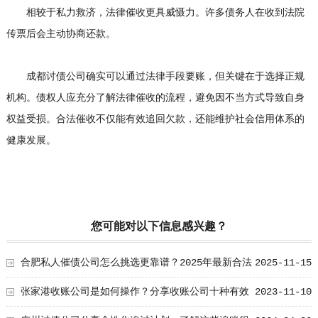
相较于私力救济，法律催收更具威慑力。许多债务人在收到法院
传票后会主动协商还款。
成都讨债公司确实可以通过法律手段要账，但关键在于选择正规
机构。债权人应充分了解法律催收的流程，避免因不当方式导致自身
权益受损。合法催收不仅能有效追回欠款，还能维护社会信用体系的
健康发展。
您可能对以下信息感兴趣？
合肥私人催债公司怎么挑选更靠谱？2025年最新合法
2025-11-15
追讨欠款的六大方法
张家港收账公司是如何操作？分享收账公司十种有效
2023-11-10