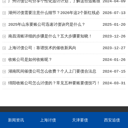
技巧
广州讨债公司分享个性化追讨计划，了解这些追账很
2024-04-09
轻松！
湖州讨债需要注意什么细节？2026年这2个新红线必
2026-07-13
须知道！
2025年山东要账公司迅速讨债诀窍是什么？
2025-01-20
南昌清账详细的步骤是什么？五大步骤要知晓！
2023-12-26
上海讨债公司：靠谱技术的催收新风向
2023-12-27
收账公司是如何收账呢？
2024-01-26
湖南民间催债公司怎么收费？个人上门要债合法总
2024-07-15
结！
绵阳收账公司怎么讨债的？常见五种要账要债技巧！
2024-03-31
新闻资讯
上海讨债
天津要债
西安追债