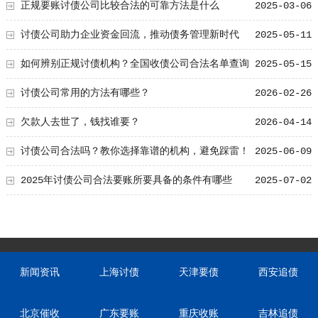
正规要账讨债公司比较合法的可靠方法是什么
2025-03-06
讨债公司助力企业资金回流，推动债务管理新时代
2025-05-11
如何辨别正规讨债机构？全国收债公司合法名单查询
2025-05-15
方式
讨债公司常用的方法有哪些？
2026-02-26
欠款人去世了，钱找谁要？
2026-04-14
讨债公司合法吗？教你选择靠谱的机构，避免踩雷！
2025-06-09
2025年讨债公司合法要账所要具备的条件有哪些
2025-07-02
新闻资讯
上海讨债
天津要债
西安追债
北京催收
广东要账
重庆收账
吉林追债