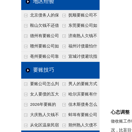
地区经验
关注
款管理效率
法合规服务能力 助
北京债务人的保
抚顺要账公司不
力企业化解应收账款
证人能不能找？担保
敢透漏的追回方法是
鞍山欠钱不还借
东莞要账公司如
难题
人的连带责任怎么追
什么？
口太多？2026年这3
何有效要账讨债？20
德州有要账公司
济南熟人欠钱不
句反问话术，直接把
26年合法追债经验总
吗？如何合法讨债才
还？
赣州要账公司如
福州讨债最怕什
他后路堵死
结！
不沾风险？
何有效讨债？合法追
么？2026年这两个关
亳州要账公司靠
宣城讨债避坑指
债四步秘籍
键细节，做错就很难
谱吗？合法讨债四步
南：2026年这2个细
要账技巧
要回！
走，自己追更放心！
节不注意，钱很难要
要账公司怎么判
男人的要账方式
回！
断这个案子能不能
是什么呢？
女人要债的五大
哈尔滨要账有什
接？接案评估的标准
绝招,轻松搞定
么合法手段？2026年
2026年要账的
佳木斯债务怎么
心态调整
最新追账方式总结！
七个小方法
追回呢？2026年成功
大庆熟人欠钱不
蚌埠有要账公司
做收账工作
要账就用这2招
还躲猫猫？2026年这
吗？2026年这3个方
从化区温泉民宿
朔州熟人欠债不
况，比盲目