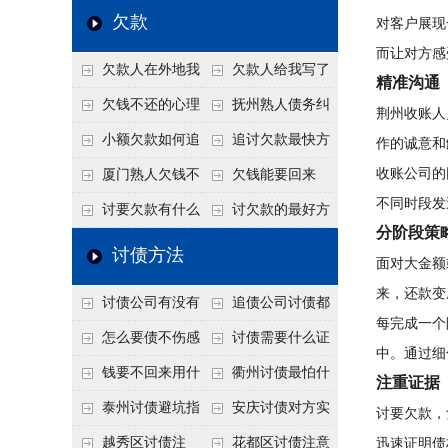
个“诉前调解”成功率
法比公司好使
老板借钱不还？2026
还几年了，2026年用
欠款
对客户展现
高
年旺季前用这招合法
这招“重新打借条”把
而让对方感
欠款人在外地我
欠款人给我写了
施压，立马主动结清
死账变活
精准沟通
在本地该怎么委托？
还款计划书有用吗？
欠钱不还的心理
抚州熟人债务纠
荆州收账人
异地追款的委托流程
书面承诺的法律效力
是什么？读懂欠款人
纷咋办？这一招好开
小额欠款如何追
追讨欠款最快方
作的诚意和
的心态催收事半功倍
口
讨
法是什么？
收账公司的
厦门熟人欠钱不
欠钱能要回来
不同时段发
还？2026年合法秘
吗？
讨要欠款有什么
讨欠款的最好方
分阶段策
籍！
好办法
法
讨债方法
面对大金额
来，还款变
讨债公司有没有
追债公司讨债都
每完成一个
行业协会？正规机构
有哪些手段
怎么要债不伤感
讨债需要什么证
中。通过细
的行业自律和认证
情？
据
钱要不回来用什
衢州讨债最怕什
注重证据
么方法要回来
么？2026年这两个关
泰州讨债避坑指
安庆讨债对方实
讨要欠款，
键细节，做错就很难
南：2026年这2个细
在没钱咋办？
越秀区讨债注
花都区讨债注意
迅速证明债