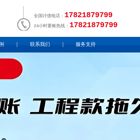
17821879799
全国讨债电话：
17821879799
24小时要账热线：
例
联系我们
服务支持