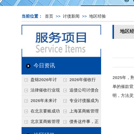
当前位置：
首页
>>
讨债新闻
>>
地区经验
地区
今日资讯
2025年
盘锦2026年讨
2026年催收行
单的催款背
债新趋势
业发展现状、竞争格
法律催收行业现
追债公司讨债合
明，方法灵
局及未来趋势分析
状、合规痛点与未来
法方法总结
2026年未来讨
专业讨债服成为
发展趋势深度解析
债要账公司发展趋势
2026年的发展趋势
在北京要账成功
上海某商账管理
率高吗？未来追账公
机构聚焦合规服务
北京某商账管理
债务这件事，正
司发展趋势引发行业
助力企业提升应收账
服务机构持续提升合
在被重新做一遍