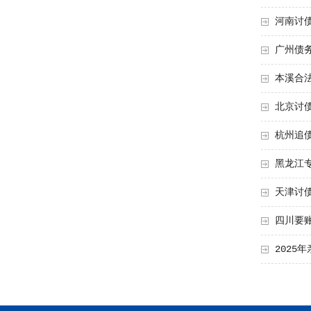
河南讨
广州债
本溪合
北京讨
杭州追
黑龙江
天津讨
四川要
202