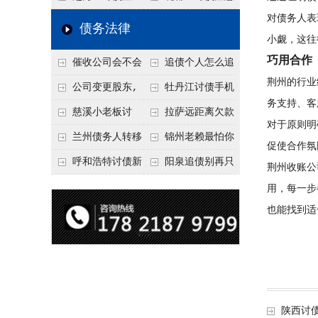
对债务人表
要回！
节不注意，钱很难要
意！没有借条只有微
事项：空港物流园欠
债务法律
小觑，这往
回！
信记录，这3步合法
款，抓住这2个“发货
巧用合作
催收公司会不会
追债个人怎么追
把钱要回来
节点”催收最有效
荆州的行业
给欠款人发律师函？
回呢？2026年最新绝
公司变更股东,
牡丹江讨债手机
务支持、客
正规机构的函件服务
招选择！
变更前的债权债务谁
搞定：2026年线上立
慈溪小老板讨
拉萨远距离欠款
对于原则明
承担
案追债全流程，足不
债，2026年这2个本
对方在牧区联系不
兰州债务人转移
锦州老赖最怕你
促使合作氛
出户
地行业协会出面，比
上，2026年委托当地
财产后申请破产，20
懂这1条，2026
呼和浩特讨债新
阳泉追债别再只
荆州收账公
法院传票快
律师成本多少
26年破产程序里还能
年“拒不执行判决
招：2026年用“律师
盯现金，2026年这3
用，每一步
要回来吗
罪”详解，能判刑
函”催账为啥管用？
类隐形财产（公积
也能找到适
成本低见效快
金、保单）也能执行
陕西讨