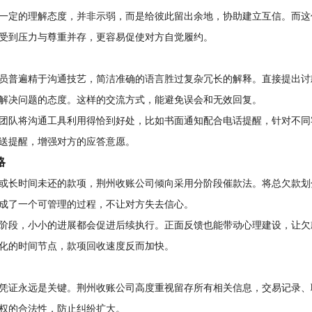
一定的理解态度，并非示弱，而是给彼此留出余地，协助建立互信。而这
受到压力与尊重并存，更容易促使对方自觉履约。
员普遍精于沟通技艺，简洁准确的语言胜过复杂冗长的解释。直接提出讨
解决问题的态度。这样的交流方式，能避免误会和无效回复。
团队将沟通工具利用得恰到好处，比如书面通知配合电话提醒，针对不同
送提醒，增强对方的应答意愿。
略
或长时间未还的款项，荆州收账公司倾向采用分阶段催款法。将总欠款划
成了一个可管理的过程，不让对方失去信心。
阶段，小小的进展都会促进后续执行。正面反馈也能带动心理建设，让欠
化的时间节点，款项回收速度反而加快。
凭证永远是关键。荆州收账公司高度重视留存所有相关信息，交易记录、
权的合法性，防止纠纷扩大。