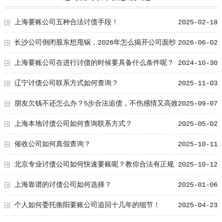
上海要账公司五种合法讨债手段！
2025-02-18
长沙公司倒闭股东想甩锅，2026年怎么揭开公司面纱
2026-06-02
追到个人兜里?
上海要账公司在进行讨债的时候要具备什么条件呢？
2024-10-30
辽宁讨债公司联系方式如何查询？
2025-11-03
朋友欠钱不还怎么办？5步合法追债，不伤感情又高效
2025-09-07
上海本地讨债公司如何查询联系方式？
2025-05-02
催收公司如何真假查询？
2025-10-11
北京专业讨债公司如何快速要账呢？教你合法有正规
2025-10-12
的方法
上海靠谱的讨债公司如何选择？
2025-01-06
个人如何委托衡阳要账公司追回十几年的细节！
2025-04-23