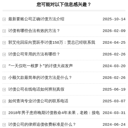
您可能对以下信息感兴趣？
最新要账公司正确讨债方法介绍
2025-10-14
讨债有哪些合法有效的方法？
2026-02-09
郭艾伦回应向贾跃亭讨债150万：贾总已经联系我
2024-04-25
了，相信很快就能解决
讨债公司常用的方法有哪些？
2026-02-26
“一天仅吃一根萝卜”的讨债大叔发声
2024-03-20
小额欠款最简单的讨债方法是什么？
2026-02-26
讨债公司在线电话如何辨别真假
2025-06-19
如何查询专业讨债公司的联系电话
2025-03-07
2018年男子患癌晚期讨债救命4年未果，老赖：接电
2024-03-31
话就够给面子了
讨债公司的律师追债收费标准是什么？
2024-06-24