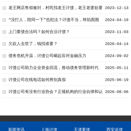
老王网店售假被封，村民找老王讨债，老王老婆欲要
2023-12-13
离婚，老王被绿
“没打人，陪同一下”也犯法？讨债不当，终陷囹圄
2024-04-19
上门要债合法吗？如何合法讨债？
2023-11-03
欠款人去世了，钱找谁要？
2026-04-14
债务危机升温，讨债公司崛起应对金融压力
2024-09-02
讨债公司助力企业资金回流，推动债务管理新时代
2025-05-11
讨债公司在线电话如何辨别真假
2025-06-19
讨债公司有没有行业协会？正规机构的行业自律和认
2026-08-06
证
新闻资讯
上海讨债
天津要债
西安追债