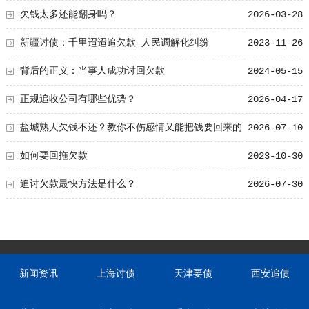
欠钱太多还能翻身吗？
2026-03-28
新疆讨债：千里迢迢追欠款 人民调解化纠纷
2023-11-26
背后的正义：当事人成功讨回欠款
2024-05-15
正规追收公司有哪些优势？
2026-04-17
盐城熟人欠钱不还？教你不伤感情又能把钱要回来的
2026-07-10
方法！
如何要回拖欠款
2023-10-30
追讨欠款最快方法是什么？
2026-07-30
新闻资讯
上海讨债
天津要债
西安追债