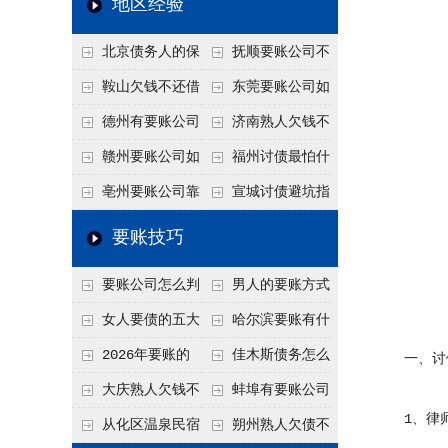
地区经验
关注
款管理效率
法合规服务能力 助
北京债务人的保
抚顺要账公司不
力企业化解应收账款
证人能不能找？担保
敢透漏的追回方法是
鞍山欠钱不还借
东莞要账公司如
难题
人的连带责任怎么追
什么？
口太多？2026年这3
何有效要账讨债？20
德州有要账公司
济南熟人欠钱不
句反问话术，直接把
26年合法追债经验总
吗？如何合法讨债才
还？
赣州要账公司如
福州讨债最怕什
他后路堵死
结！
不沾风险？
何有效讨债？合法追
么？2026年这两个关
亳州要账公司靠
宣城讨债避坑指
债四步秘籍
键细节，做错就很难
谱吗？合法讨债四步
南：2026年这2个细
要账技巧
要回！
走，自己追更放心！
节不注意，钱很难要
要账公司怎么判
男人的要账方式
回！
断这个案子能不能
是什么呢？
女人要债的五大
哈尔滨要账有什
接？接案评估的标准
绝招,轻松搞定
么合法手段？2026年
2026年要账的
佳木斯债务怎么
一、讨债
最新追账方式总结！
七个小方法
追回呢？2026年成功
大庆熟人欠钱不
蚌埠有要账公司
1、律师
要账就用这2招
还躲猫猫？2026年这
吗？2026年这3个方
从化区温泉民宿
朔州熟人欠债不