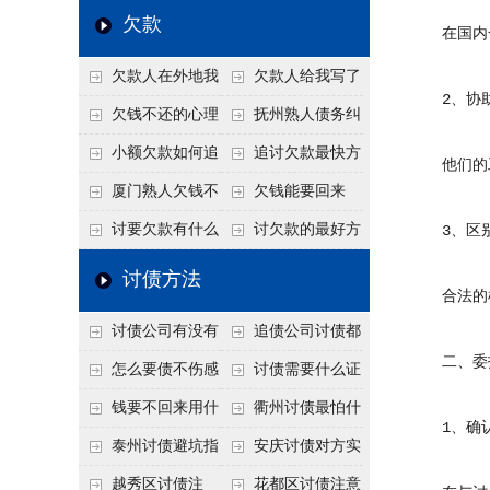
个“诉前调解”成功率
法比公司好使
老板借钱不还？2026
还几年了，2026年用
欠款
在国内合
高
年旺季前用这招合法
这招“重新打借条”把
欠款人在外地我
欠款人给我写了
施压，立马主动结清
死账变活
2、协助
在本地该怎么委托？
还款计划书有用吗？
欠钱不还的心理
抚州熟人债务纠
异地追款的委托流程
书面承诺的法律效力
是什么？读懂欠款人
纷咋办？这一招好开
小额欠款如何追
追讨欠款最快方
他们的工
的心态催收事半功倍
口
讨
法是什么？
厦门熟人欠钱不
欠钱能要回来
还？2026年合法秘
吗？
讨要欠款有什么
讨欠款的最好方
3、区别
籍！
好办法
法
讨债方法
合法的机
讨债公司有没有
追债公司讨债都
二、委托
行业协会？正规机构
有哪些手段
怎么要债不伤感
讨债需要什么证
的行业自律和认证
情？
据
钱要不回来用什
衢州讨债最怕什
1、确认
么方法要回来
么？2026年这两个关
泰州讨债避坑指
安庆讨债对方实
键细节，做错就很难
南：2026年这2个细
在没钱咋办？
越秀区讨债注
花都区讨债注意