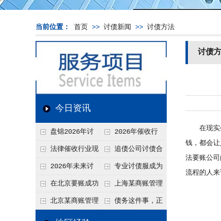
当前位置：
首页
>>
讨债新闻
>>
讨债方法
讨债
今日资讯
在现实生
盘锦2026年讨
2026年催收行
钱，都会让
债新趋势
业发展现状、竞争格
法律催收行业现
追债公司讨债合
法要账公司
局及未来趋势分析
状、合规痛点与未来
法方法总结
2026年未来讨
专业讨债服成为
流程的人来
发展趋势深度解析
债要账公司发展趋势
2026年的发展趋势
在北京要账成功
上海某商账管理
率高吗？未来追账公
机构聚焦合规服务
北京某商账管理
债务这件事，正
司发展趋势引发行业
助力企业提升应收账
服务机构持续提升合
在被重新做一遍