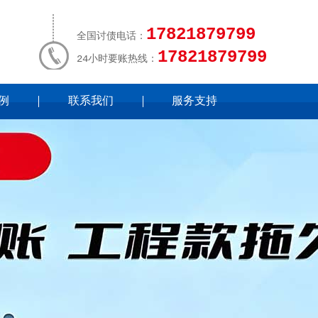
17821879799
全国讨债电话：
17821879799
24小时要账热线：
例
联系我们
服务支持