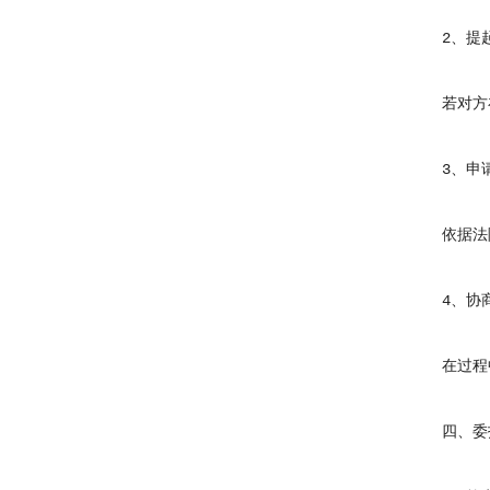
2、提起
若对方在
3、申请
依据法院
4、协商
在过程中
四、委托