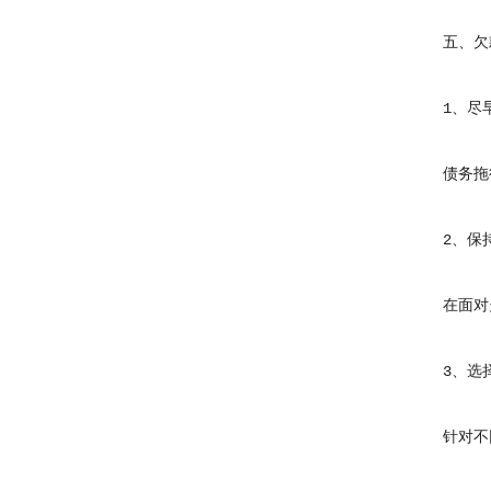
五、欠款
1、尽早
债务拖得
2、保持
在面对欠
3、选择
针对不同