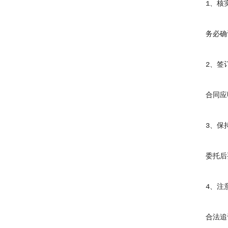
1、核实
务必确认
2、签订
合同应明
3、保持
委托后要
4、注意
合法追讨