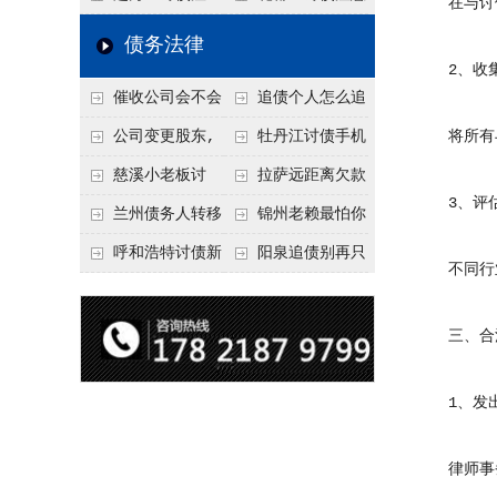
在与讨债
要回！
节不注意，钱很难要
意！没有借条只有微
事项：空港物流园欠
债务法律
回！
信记录，这3步合法
款，抓住这2个“发货
2、收集
催收公司会不会
追债个人怎么追
把钱要回来
节点”催收最有效
给欠款人发律师函？
回呢？2026年最新绝
公司变更股东,
牡丹江讨债手机
将所有与
正规机构的函件服务
招选择！
变更前的债权债务谁
搞定：2026年线上立
慈溪小老板讨
拉萨远距离欠款
3、评估
承担
案追债全流程，足不
债，2026年这2个本
对方在牧区联系不
兰州债务人转移
锦州老赖最怕你
出户
地行业协会出面，比
上，2026年委托当地
财产后申请破产，20
懂这1条，2026
呼和浩特讨债新
阳泉追债别再只
不同行业
法院传票快
律师成本多少
26年破产程序里还能
年“拒不执行判决
招：2026年用“律师
盯现金，2026年这3
要回来吗
罪”详解，能判刑
函”催账为啥管用？
类隐形财产（公积
三、合法
成本低见效快
金、保单）也能执行
1、发出
律师事务