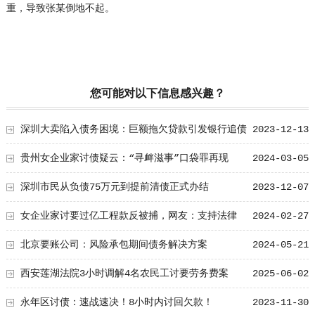
重，导致张某倒地不起。
您可能对以下信息感兴趣？
深圳大卖陷入债务困境：巨额拖欠贷款引发银行追债
2023-12-13
风暴
贵州女企业家讨债疑云：“寻衅滋事”口袋罪再现
2024-03-05
深圳市民从负债75万元到提前清债正式办结
2023-12-07
女企业家讨要过亿工程款反被捕，网友：支持法律
2024-02-27
北京要账公司：风险承包期间债务解决方案
2024-05-21
西安莲湖法院3小时调解4名农民工讨要劳务费案
2025-06-02
永年区讨债：速战速决！8小时内讨回欠款！
2023-11-30