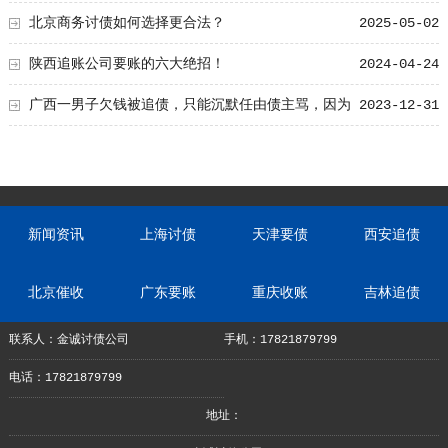
北京商务讨债如何选择更合法？
2025-05-02
陕西追账公司要账的六大绝招！
2024-04-24
广西一男子欠钱被追债，只能沉默任由债主骂，因为
2023-12-31
钱要留给女儿用
新闻资讯
上海讨债
天津要债
西安追债
北京催收
广东要账
重庆收账
吉林追债
联系人：金诚讨债公司
手机：17821879799
电话：17821879799
地址：