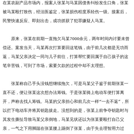
在某农副产品市场内，报案人张某与马某因债务纠纷发生口角，张某
被马某殴打致伤，经法医鉴定，张某损伤程度系轻伤一级。接案后，
民警快速反应、即刻出击，成功抓获了犯罪嫌疑人马某。
原来，张某在前期一直拖欠马某7000余元，两年时间内讨要未曾
偿还。案发当天，马某再次打算要回这笔钱，由于前几次都是无功而
返，马某父亲决定一同与儿子前往，打算帮忙要回属于自己孩子的这
笔辛苦钱，可到了市场，索要欠款的过程中却不太理想。
张某称自己手头没钱想继续拖欠，可是马某父子鉴于前期张某一
直不还，便让张某这次想办法筹钱。于是张某骑上电动车便打算离
开，声称去找人筹钱。马某的父亲担心和前几次一样“一去不返”，所
以拦下电动车并将其钥匙拔走。没想到的是，张某上前争夺钥匙时与
其发生撕扯导致马某父亲倒地，马某见状还以为张某要殴打自己父
亲，一气之下用脚踹在张某腰上踢倒了张某，由于失去理智用力过