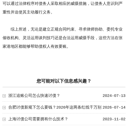
可以通过法律程序对债务人采取相应的威慑措施，让债务人意识到严
重性并迫使其主动履行义务。
综上所述，无论是建立正规合同约束、寻求律师协助、委托专业
催收机构、灵活运用谈判技巧还是合法运用威慑手段，这些方法在张
家港地区都能够帮助债权人有效要账。
您可能对以下信息感兴趣？
浙江追账公司怎么快速讨债？
2024-07-13
合肥讨债新规下怎么要钱？2026年这两条红线千万别
2026-07-14
碰！
上海讨债公司需要拥有什么技术？
2023-11-02