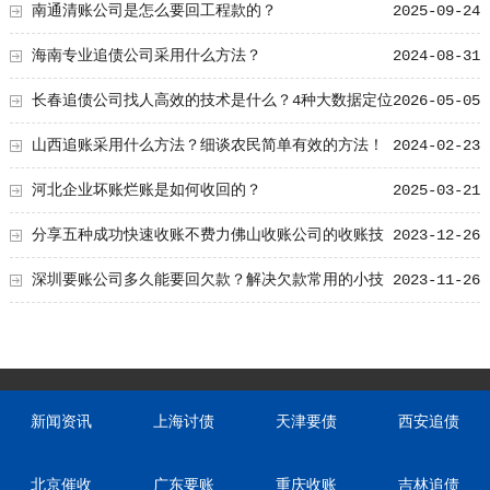
南通清账公司是怎么要回工程款的？
2025-09-24
海南专业追债公司采用什么方法？
2024-08-31
长春追债公司找人高效的技术是什么？4种大数据定位
2026-05-05
方法
山西追账采用什么方法？细谈农民简单有效的方法！
2024-02-23
河北企业坏账烂账是如何收回的？
2025-03-21
分享五种成功快速收账不费力佛山收账公司的收账技
2023-12-26
巧
深圳要账公司多久能要回欠款？解决欠款常用的小技
2023-11-26
巧!
新闻资讯
上海讨债
天津要债
西安追债
北京催收
广东要账
重庆收账
吉林追债