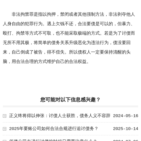
非法拘禁罪是指以拘押，禁闭或者其他强制方法，非法剥夺他人
人身自由的犯罪行为。遇上欠钱不还，合法要债是可以的，但暴力、
殴打、拘禁等方式不可取，也不能采取极端的方式。若是为了讨债而
无所不用其极，将简单的债务关系升级恶化为违法行为，债没要回
来，自己倒成了被告，得不偿失。所以债权人一定要保持清醒的头
脑，用合法合理的方式维护自己的合法权益。
您可能对以下信息感兴趣？
正义终将得以伸张：讨债人士获胜，债务人义不容辞
2024-05-16
履行
2025年要账公司如何合法合规进行追讨债务？
2025-10-14