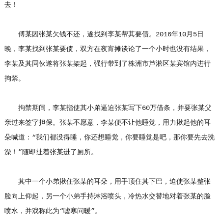
去！
傅某因张某欠钱不还，遂找到李某帮其要债。2016年10月5日
晚，李某找到张某要债，双方在夜宵摊谈论了一个小时也没有结果，
李某及其同伙遂将张某架起，强行带到了株洲市芦淞区某宾馆内进行
拘禁。
拘禁期间，李某指使其小弟逼迫张某写下60万借条，并要张某父
亲过来签字担保。张某不愿意，李某便不让他睡觉，用力揪起他的耳
朵喊道：“我们都没得睡，你还想睡觉，你要睡觉是吧，那你要先去洗
澡！”随即扯着张某进了厕所。
其中一个小弟揪住张某的耳朵，用手顶住其下巴，迫使张某整张
脸向上仰起，另一个小弟手持淋浴喷头，冷热水交替地对着张某的脸
喷水，并戏称此为“嘘寒问暖”。