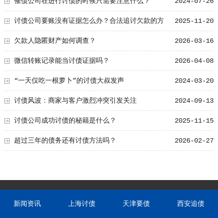
催债公司在进行讨债的时候只需要注意什么？
2024-07-26
讨债公司要账没有证据怎么办？合法追讨欠款的方
2025-11-20
法，还有实用建议
欠款人隐匿财产如何调查？
2026-03-16
微信转账记录能当讨债证据吗？
2026-04-08
“一天仅吃一根萝卜”的讨债大叔发声
2024-03-20
讨债风波：商家与客户激烈冲突引发关注
2024-09-13
讨债公司成功讨债的秘籍是什么？
2025-11-15
超过三年的债务还有讨债方法吗？
2026-02-27
新闻资讯
上海讨债
天津要债
西安追债