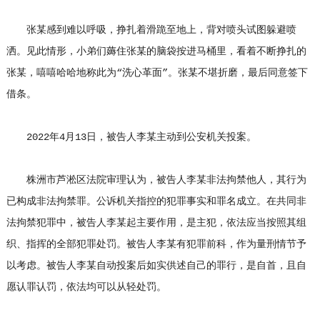
张某感到难以呼吸，挣扎着滑跪至地上，背对喷头试图躲避喷
洒。见此情形，小弟们薅住张某的脑袋按进马桶里，看着不断挣扎的
张某，嘻嘻哈哈地称此为“洗心革面”。张某不堪折磨，最后同意签下
借条。
2022年4月13日，被告人李某主动到公安机关投案。
株洲市芦淞区法院审理认为，被告人李某非法拘禁他人，其行为
已构成非法拘禁罪。公诉机关指控的犯罪事实和罪名成立。在共同非
法拘禁犯罪中，被告人李某起主要作用，是主犯，依法应当按照其组
织、指挥的全部犯罪处罚。被告人李某有犯罪前科，作为量刑情节予
以考虑。被告人李某自动投案后如实供述自己的罪行，是自首，且自
愿认罪认罚，依法均可以从轻处罚。