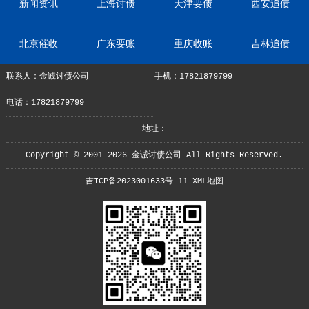
新闻资讯
上海讨债
天津要债
西安追债
北京催收
广东要账
重庆收账
吉林追债
联系人：金诚讨债公司
手机：17821879799
电话：17821879799
地址：
Copyright © 2001-2026 金诚讨债公司 All Rights Reserved.
吉ICP备2023001633号-11
XML地图