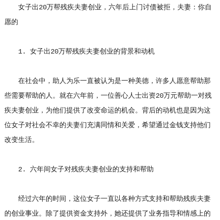
女子出20万帮残疾夫妻创业，六年后上门讨债被拒，夫妻：你自
愿的
1. 女子出20万帮残疾夫妻创业的背景和动机
在社会中，助人为乐一直被认为是一种美德，许多人愿意帮助那
些需要帮助的人。就在六年前，一位善心人士出资20万元帮助一对残
疾夫妻创业，为他们提供了改变命运的机会。背后的动机也是因为这
位女子对社会不幸的夫妻们充满同情和关爱，希望通过金钱支持他们
改变生活。
2. 六年间女子对残疾夫妻创业的支持和帮助
经过六年的时间，这位女子一直以各种方式支持和帮助残疾夫妻
的创业事业。除了提供资金支持外，她还提供了业务指导和情感上的