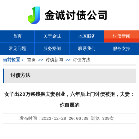
首页
关于金诚
地区服务
讨债新闻
常见问题
服务案例
联系我们
服务支持
当前位置：
首页
>>
讨债新闻
>>
讨债方法
讨债方法
女子出20万帮残疾夫妻创业，六年后上门讨债被拒，夫妻：
你自愿的
发布时间：
2023-12-28 20:06:38
浏览
339次