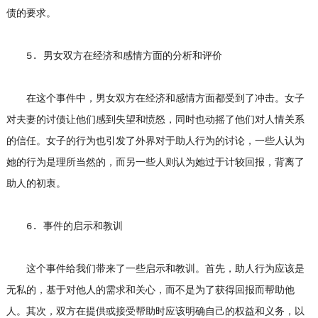
债的要求。
5. 男女双方在经济和感情方面的分析和评价
在这个事件中，男女双方在经济和感情方面都受到了冲击。女子
对夫妻的讨债让他们感到失望和愤怒，同时也动摇了他们对人情关系
的信任。女子的行为也引发了外界对于助人行为的讨论，一些人认为
她的行为是理所当然的，而另一些人则认为她过于计较回报，背离了
助人的初衷。
6. 事件的启示和教训
这个事件给我们带来了一些启示和教训。首先，助人行为应该是
无私的，基于对他人的需求和关心，而不是为了获得回报而帮助他
人。其次，双方在提供或接受帮助时应该明确自己的权益和义务，以