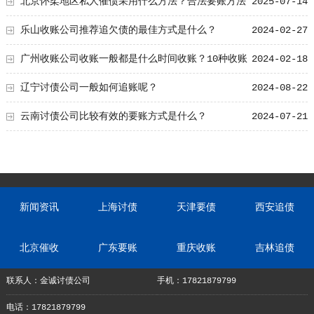
北京怀柔地区私人催债采用什么方法？合法要账方法
2025-07-14
大总结！
乐山收账公司推荐追欠债的最佳方式是什么？
2024-02-27
广州收账公司收账一般都是什么时间收账？10种收账
2024-02-18
新方式
辽宁讨债公司一般如何追账呢？
2024-08-22
云南讨债公司比较有效的要账方式是什么？
2024-07-21
新闻资讯
上海讨债
天津要债
西安追债
北京催收
广东要账
重庆收账
吉林追债
联系人：金诚讨债公司
手机：17821879799
电话：17821879799