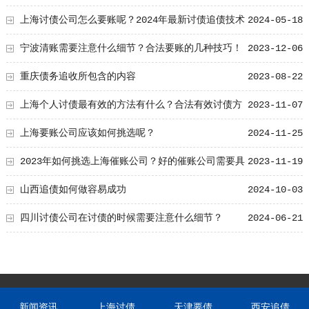
法！
上海讨债公司怎么要账呢？2024年最新讨债追债技术
2024-05-18
总结！
宁波清账需要注意什么细节？合法要账的几种技巧！
2023-12-06
重庆债务追收所包含的内容
2023-08-22
上海个人讨债最有效的方法有什么？合法有效讨债方
2023-11-07
法分享
上海要账公司应该如何挑选呢？
2024-11-25
2023年如何挑选上海催账公司？好的催账公司需要具
2023-11-19
备这七个特点！
山西追债如何做容易成功
2024-10-03
四川讨债公司在讨债的时候需要注意什么细节？
2024-06-21
新闻资讯
上海讨债
天津要债
西安追债