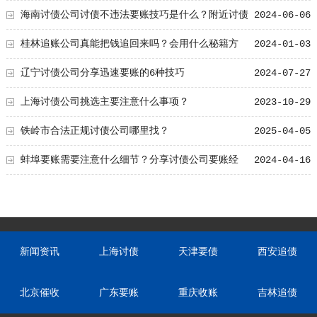
海南讨债公司讨债不违法要账技巧是什么？附近讨债
2024-06-06
公司分享
桂林追账公司真能把钱追回来吗？会用什么秘籍方
2024-01-03
法！
辽宁讨债公司分享迅速要账的6种技巧
2024-07-27
上海讨债公司挑选主要注意什么事项？
2023-10-29
铁岭市合法正规讨债公司哪里找？
2025-04-05
蚌埠要账需要注意什么细节？分享讨债公司要账经
2024-04-16
验！
新闻资讯
上海讨债
天津要债
西安追债
北京催收
广东要账
重庆收账
吉林追债