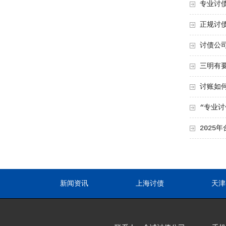
专业讨
正规讨
讨债公
三明有要
讨账如
“专业讨
202
新闻资讯
上海讨债
天津