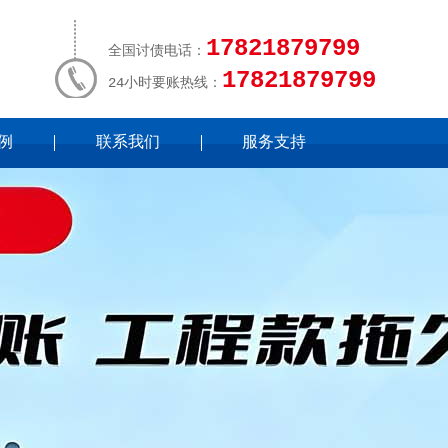
17821879799
全国讨债电话：
17821879799
24小时要账热线：
例
联系我们
服务支持