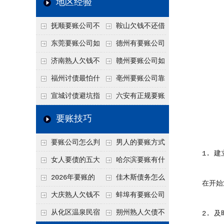
地区经验
关注
款管理效率
法合规服务能力 助
抚顺要账公司不
鞍山欠钱不还借
力企业化解应收账款
敢透漏的追回方法是
口太多？2026年这3
东莞要账公司如
德州有要账公司
难题
什么？
句反问话术，直接把
何有效要账讨债？20
吗？如何合法讨债才
济南熟人欠钱不
赣州要账公司如
他后路堵死
26年合法追债经验总
不沾风险？
还？
何有效讨债？合法追
福州讨债最怕什
亳州要账公司靠
结！
债四步秘籍
么？2026年这两个关
谱吗？合法讨债四步
宣城讨债避坑指
六安有正规要账
键细节，做错就很难
走，自己追更放心！
南：2026年这2个细
公司吗？个人合法讨
要账技巧
要回！
节不注意，钱很难要
债的3个实在办法！
要账公司怎么判
男人的要账方式
回！
1. 建
断这个案子能不能
是什么呢？
女人要债的五大
哈尔滨要账有什
接？接案评估的标准
绝招,轻松搞定
么合法手段？2026年
2026年要账的
佳木斯债务怎么
在开始业
最新追账方式总结！
七个小方法
追回呢？2026年成功
大庆熟人欠钱不
蚌埠有要账公司
要账就用这2招
还躲猫猫？2026年这
吗？2026年这3个方
从化区温泉民宿
朔州熟人欠债不
2. 及