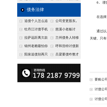
6. 谨
要回！
节不注意，钱很难要
意！没有借条只有微
事项：空港物流园欠
债务法律
回！
信记录，这3步合法
款，抓住这2个“发货
在选择第
追债个人怎么追
公司变更股东,
把钱要回来
节点”催收最有效
回呢？2026年最新绝
变更前的债权债务谁
牡丹江讨债手机
慈溪小老板讨
通过以上方
招选择！
承担
搞定：2026年线上立
债，2026年这2个本
拉萨远距离欠款
兰州债务人转移
关键。只有
案追债全流程，足不
地行业协会出面，比
对方在牧区联系不
财产后申请破产，20
锦州老赖最怕你
呼和浩特讨债新
出户
法院传票快
上，2026年委托当地
26年破产程序里还能
懂这1条，2026
招：2026年用“律师
阳泉追债别再只
吕梁要债咋整才
律师成本多少
要回来吗
年“拒不执行判决
函”催账为啥管用？
盯现金，2026年这3
硬气？2026年这3个
罪”详解，能判刑
成本低见效快
类隐形财产（公积
调解渠道，比找公司
金、保单）也能执行
强
要账公
讨债公
讨债公