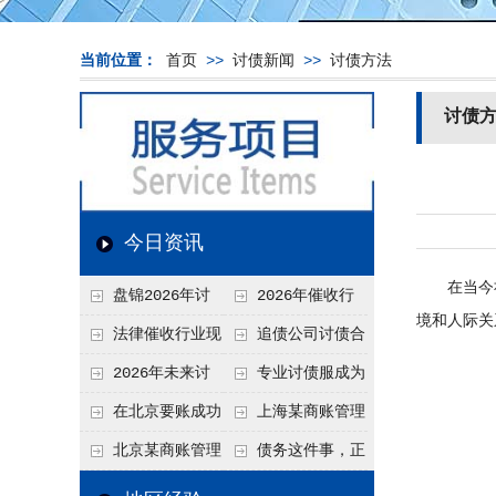
当前位置：
首页
>>
讨债新闻
>>
讨债方法
讨债
今日资讯
在当今社会
盘锦2026年讨
2026年催收行
境和人际关
债新趋势
业发展现状、竞争格
法律催收行业现
追债公司讨债合
局及未来趋势分析
状、合规痛点与未来
法方法总结
2026年未来讨
专业讨债服成为
发展趋势深度解析
债要账公司发展趋势
2026年的发展趋势
在北京要账成功
上海某商账管理
率高吗？未来追账公
机构聚焦合规服务
北京某商账管理
债务这件事，正
司发展趋势引发行业
助力企业提升应收账
服务机构持续提升合
在被重新做一遍