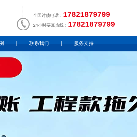
17821879799
全国讨债电话：
17821879799
24小时要账热线：
例
联系我们
服务支持