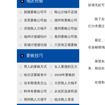
地区经验
款项无处可
关注
款管理效率
法合规服务能力 助
抚顺要账公司不
鞍山欠钱不还借
力企业化解应收账款
除了在债
敢透漏的追回方法是
口太多？2026年这3
东莞要账公司如
德州有要账公司
难题
们力求通过
什么？
句反问话术，直接把
何有效要账讨债？20
吗？如何合法讨债才
济南熟人欠钱不
赣州要账公司如
他后路堵死
26年合法追债经验总
不沾风险？
还？
何有效讨债？合法追
福州讨债最怕什
亳州要账公司靠
最近，金
结！
债四步秘籍
么？2026年这两个关
谱吗？合法讨债四步
宣城讨债避坑指
六安有正规要账
在金融领域
键细节，做错就很难
走，自己追更放心！
南：2026年这2个细
公司吗？个人合法讨
要账技巧
要回！
节不注意，钱很难要
债的3个实在办法！
展望未来，
男人的要账方式
女人要债的五大
务。相信在
回！
是什么呢？
绝招,轻松搞定
哈尔滨要账有什
2026年要账的
在债务问
么合法手段？2026年
七个小方法
佳木斯债务怎么
大庆熟人欠钱不
最新追账方式总结！
追回呢？2026年成功
还躲猫猫？2026年这
蚌埠有要账公司
从化区温泉民宿
要账就用这2招
个“诉前调解”成功率
吗？2026年这3个方
老板借钱不还？2026
朔州熟人欠债不
临汾熟人变老