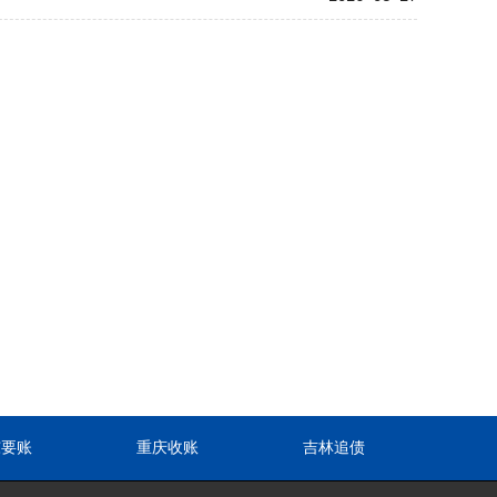
东要账
重庆收账
吉林追债