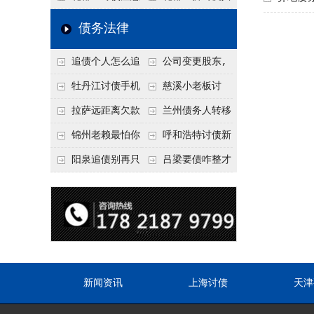
要回！
回！
信记录，这3步合法
事项：空港物流园欠
厂欠款，老板跑路怎
债务法律
把钱要回来
款，抓住这2个“发货
么要回来？2026年这
追债个人怎么追
公司变更股东,
节点”催收最有效
3种合法追债路径
回呢？2026年最新绝
变更前的债权债务谁
牡丹江讨债手机
慈溪小老板讨
招选择！
承担
搞定：2026年线上立
债，2026年这2个本
拉萨远距离欠款
兰州债务人转移
案追债全流程，足不
地行业协会出面，比
对方在牧区联系不
财产后申请破产，20
锦州老赖最怕你
呼和浩特讨债新
出户
法院传票快
上，2026年委托当地
26年破产程序里还能
懂这1条，2026
招：2026年用“律师
阳泉追债别再只
吕梁要债咋整才
律师成本多少
要回来吗
年“拒不执行判决
函”催账为啥管用？
盯现金，2026年这3
硬气？2026年这3个
罪”详解，能判刑
成本低见效快
类隐形财产（公积
调解渠道，比找公司
金、保单）也能执行
强
新闻资讯
上海讨债
天津