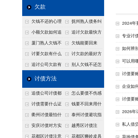
高
法比公司好使
年旺季前用这招合法
还几年了，2026年用
赖？2026年这2
欠款
施压，立马主动结清
这招“重新打借条”把
句“点醒话”，比翻脸
欠钱不还的心理
抚州熟人债务纠
2024
死账变活
打官司更好使
是什么？读懂欠款人
纷咋办？这一招好开
小额欠款如何追
追讨欠款最快方
专业讨
的心态催收事半功倍
口
讨
法是什么？
厦门熟人欠钱不
欠钱能要回来
如何辨
还？2026年合法秘
吗？
讨要欠款有什么
讨欠款的最好方
可以用
籍！
好办法
法
追讨公司欠款有
别人欠钱不还怎
讨债要
哪些法律手段
么办
讨债方法
企业如
追债公司讨债都
怎么要债不伤感
讨债要
有哪些手段
情？
讨债需要什么证
钱要不回来用什
2026
据
么方法要回来
衢州讨债最怕什
泰州讨债避坑指
私人借
么？2026年这两个关
南：2026年这2个细
安庆讨债对方实
越秀区讨债注
键细节，做错就很难
节不注意，钱很难要
在没钱咋办？
意！没有借条只有微
花都区讨债注意
花都区狮岭皮具
异地债