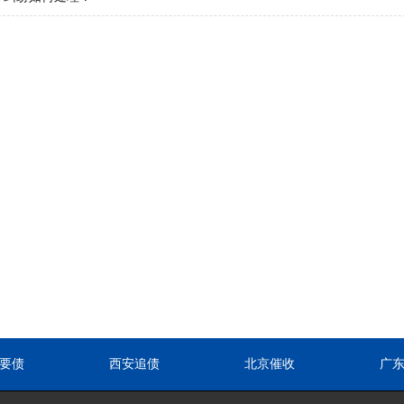
要债
西安追债
北京催收
广