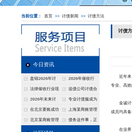
当前位置：
首页
>>
讨债新闻
>>
讨债方法
讨债
今日资讯
近年来，
盘锦2026年讨
2026年催收行
专业、高效
债新趋势
业发展现状、竞争格
法律催收行业现
追债公司讨债合
局及未来趋势分析
状、合规痛点与未来
法方法总结
2026年未来讨
专业讨债服成为
金诚讨债
发展趋势深度解析
债要账公司发展趋势
2026年的发展趋势
在北京要账成功
上海某商账管理
成员均具备
率高吗？未来追账公
机构聚焦合规服务
北京某商账管理
债务这件事，正
司发展趋势引发行业
助力企业提升应收账
在业界，
服务机构持续提升合
在被重新做一遍