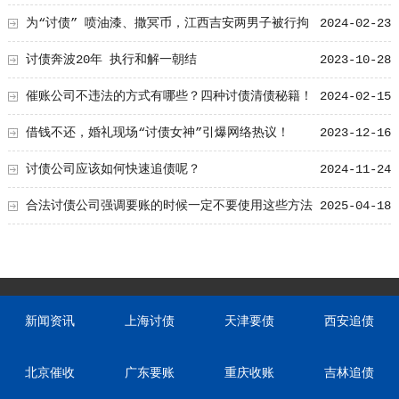
为“讨债” 喷油漆、撒冥币，江西吉安两男子被行拘
2024-02-23
讨债奔波20年 执行和解一朝结
2023-10-28
催账公司不违法的方式有哪些？四种讨债清债秘籍！
2024-02-15
借钱不还，婚礼现场“讨债女神”引爆网络热议！
2023-12-16
讨债公司应该如何快速追债呢？
2024-11-24
合法讨债公司强调要账的时候一定不要使用这些方法
2025-04-18
新闻资讯
上海讨债
天津要债
西安追债
北京催收
广东要账
重庆收账
吉林追债