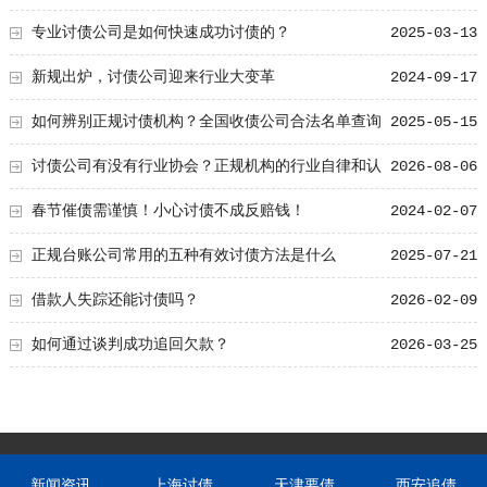
专业讨债公司是如何快速成功讨债的？
2025-03-13
新规出炉，讨债公司迎来行业大变革
2024-09-17
如何辨别正规讨债机构？全国收债公司合法名单查询
2025-05-15
方式
讨债公司有没有行业协会？正规机构的行业自律和认
2026-08-06
证
春节催债需谨慎！小心讨债不成反赔钱！
2024-02-07
正规台账公司常用的五种有效讨债方法是什么
2025-07-21
借款人失踪还能讨债吗？
2026-02-09
如何通过谈判成功追回欠款？
2026-03-25
新闻资讯
上海讨债
天津要债
西安追债