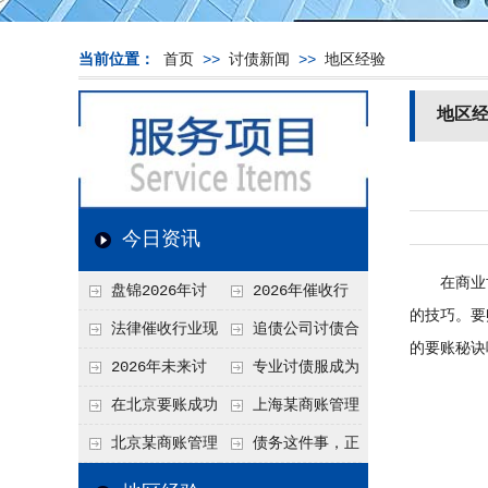
当前位置：
首页
>>
讨债新闻
>>
地区经验
地区
今日资讯
在商业世
盘锦2026年讨
2026年催收行
的技巧。要
债新趋势
业发展现状、竞争格
法律催收行业现
追债公司讨债合
的要账秘诀
局及未来趋势分析
状、合规痛点与未来
法方法总结
2026年未来讨
专业讨债服成为
发展趋势深度解析
债要账公司发展趋势
2026年的发展趋势
在北京要账成功
上海某商账管理
率高吗？未来追账公
机构聚焦合规服务
北京某商账管理
债务这件事，正
司发展趋势引发行业
助力企业提升应收账
服务机构持续提升合
在被重新做一遍