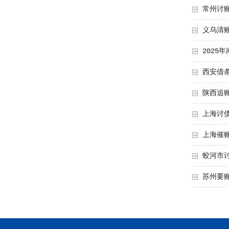
常州讨
义乌清
2025
西安借
陕西追
上海讨
上海催
蛟河市
苏州要