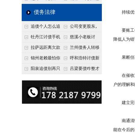
要回！
节不注意，钱很难要
意！没有借条只有微
事项：空港物流园欠
债务法律
持续优化
回！
信记录，这3步合法
款，抓住这2个“发货
追债个人怎么追
公司变更股东,
把钱要回来
节点”催收最有效
要账工作
回呢？2026年最新绝
变更前的债权债务谁
牡丹江讨债手机
慈溪小老板讨
降低人为错
招选择！
承担
搞定：2026年线上立
债，2026年这2个本
拉萨远距离欠款
兰州债务人转移
案追债全流程，足不
地行业协会出面，比
果断但不
对方在牧区联系不
财产后申请破产，20
锦州老赖最怕你
呼和浩特讨债新
出户
法院传票快
上，2026年委托当地
26年破产程序里还能
懂这1条，2026
招：2026年用“律师
阳泉追债别再只
吕梁要债咋整才
在催收过
律师成本多少
要回来吗
年“拒不执行判决
函”催账为啥管用？
盯现金，2026年这3
硬气？2026年这3个
户的理解和
罪”详解，能判刑
成本低见效快
类隐形财产（公积
调解渠道，比找公司
金、保单）也能执行
强
建立完善
南通清账
能在今后的