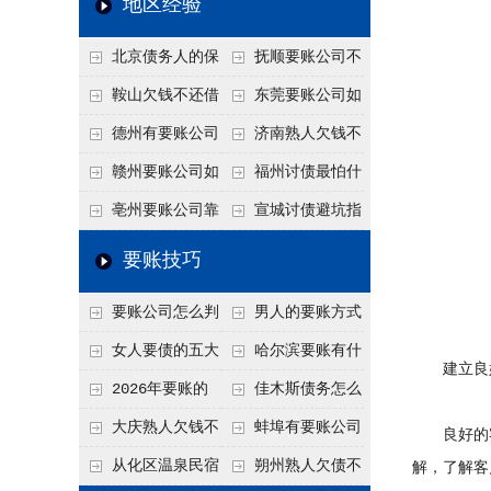
地区经验
关注
款管理效率
法合规服务能力 助
北京债务人的保
抚顺要账公司不
力企业化解应收账款
证人能不能找？担保
敢透漏的追回方法是
鞍山欠钱不还借
东莞要账公司如
难题
人的连带责任怎么追
什么？
口太多？2026年这3
何有效要账讨债？20
德州有要账公司
济南熟人欠钱不
句反问话术，直接把
26年合法追债经验总
吗？如何合法讨债才
还？
赣州要账公司如
福州讨债最怕什
他后路堵死
结！
不沾风险？
何有效讨债？合法追
么？2026年这两个关
亳州要账公司靠
宣城讨债避坑指
债四步秘籍
键细节，做错就很难
谱吗？合法讨债四步
南：2026年这2个细
要账技巧
要回！
走，自己追更放心！
节不注意，钱很难要
要账公司怎么判
男人的要账方式
回！
断这个案子能不能
是什么呢？
女人要债的五大
哈尔滨要账有什
建立良好
接？接案评估的标准
绝招,轻松搞定
么合法手段？2026年
2026年要账的
佳木斯债务怎么
最新追账方式总结！
七个小方法
追回呢？2026年成功
大庆熟人欠钱不
蚌埠有要账公司
良好的客
要账就用这2招
还躲猫猫？2026年这
吗？2026年这3个方
从化区温泉民宿
朔州熟人欠债不
解，了解客