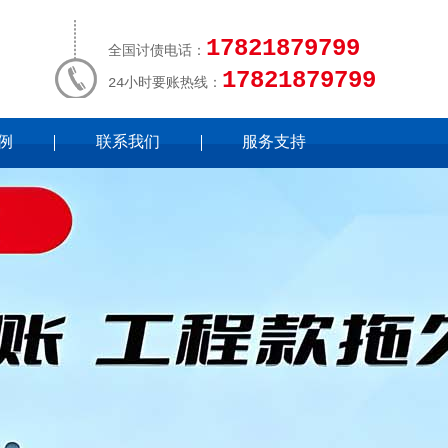
17821879799
全国讨债电话：
17821879799
24小时要账热线：
例
联系我们
服务支持