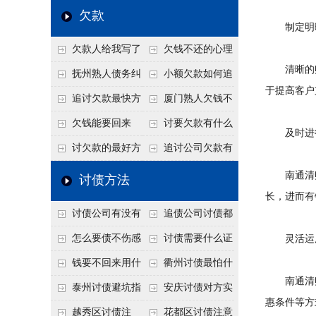
个“诉前调解”成功率
法比公司好使
老板借钱不还？2026
还几年了，2026年用
欠款
制定明晰
高
年旺季前用这招合法
这招“重新打借条”把
欠款人给我写了
欠钱不还的心理
施压，立马主动结清
死账变活
清晰的账
还款计划书有用吗？
是什么？读懂欠款人
抚州熟人债务纠
小额欠款如何追
于提高客户
书面承诺的法律效力
的心态催收事半功倍
纷咋办？这一招好开
讨
追讨欠款最快方
厦门熟人欠钱不
口
法是什么？
还？2026年合法秘
欠钱能要回来
讨要欠款有什么
及时进行
籍！
吗？
好办法
讨欠款的最好方
追讨公司欠款有
法
哪些法律手段
南通清账
讨债方法
长，进而有
讨债公司有没有
追债公司讨债都
行业协会？正规机构
有哪些手段
怎么要债不伤感
讨债需要什么证
灵活运用
的行业自律和认证
情？
据
钱要不回来用什
衢州讨债最怕什
南通清账
么方法要回来
么？2026年这两个关
泰州讨债避坑指
安庆讨债对方实
惠条件等方
键细节，做错就很难
南：2026年这2个细
在没钱咋办？
越秀区讨债注
花都区讨债注意