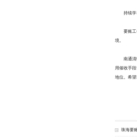
持续学习
要账工作
境。
南通清账
用催收手段
地位。希望
珠海要