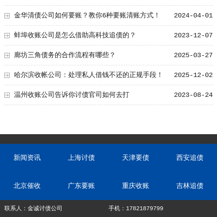
金华清债公司如何要账？教你6种要账清账方式！
2024-04-01
蚌埠收账公司是怎么借助高科技追债的？
2023-12-07
廊坊三角债务的合作流程有哪些？
2025-03-27
哈尔滨收帐公司：处理私人借钱不还的正规手段！
2025-12-02
温州收账公司告诉你讨债官司如何去打
2023-08-24
新闻资讯
上海讨债
天津要债
西安追债
北京催收
广东要账
重庆收账
吉林追债
联系人：金诚讨债公司
手机：17821879799