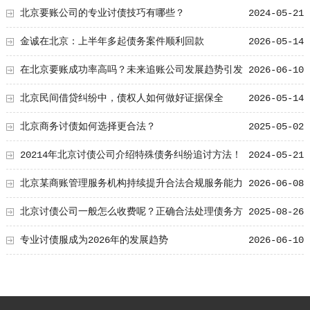
北京要账公司的专业讨债技巧有哪些？
2024-05-21
金诚在北京：上半年多起债务案件顺利回款
2026-05-14
在北京要账成功率高吗？未来追账公司发展趋势引发
2026-06-10
行业关注
北京民间借贷纠纷中，债权人如何做好证据保全
2026-05-14
北京商务讨债如何选择更合法？
2025-05-02
20214年北京讨债公司介绍特殊债务纠纷追讨方法！
2024-05-21
北京某商账管理服务机构持续提升合法合规服务能力
2026-06-08
助力企业化解应收账款难题
北京讨债公司一般怎么收费呢？正确合法处理债务方
2025-08-26
法
专业讨债服成为2026年的发展趋势
2026-06-10