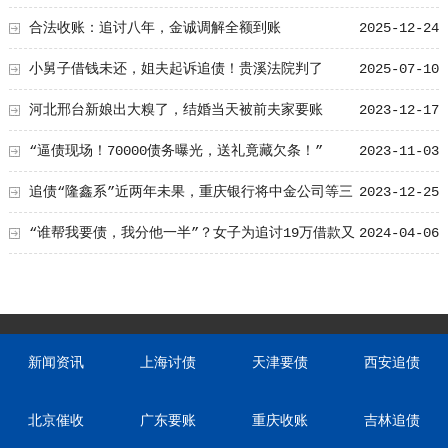
合法收账：追讨八年，金诚调解全额到账
2025-12-24
小舅子借钱未还，姐夫起诉追债！贵溪法院判了
2025-07-10
河北邢台新娘出大糗了，结婚当天被前夫家要账
2023-12-17
“逼债现场！70000债务曝光，送礼竟藏欠条！”
2023-11-03
追债“隆鑫系”近两年未果，重庆银行将中金公司等三
2023-12-25
家中介机构告上法庭
“谁帮我要债，我分他一半”？女子为追讨19万借款又
2024-04-06
被骗60万
新闻资讯
上海讨债
天津要债
西安追债
北京催收
广东要账
重庆收账
吉林追债