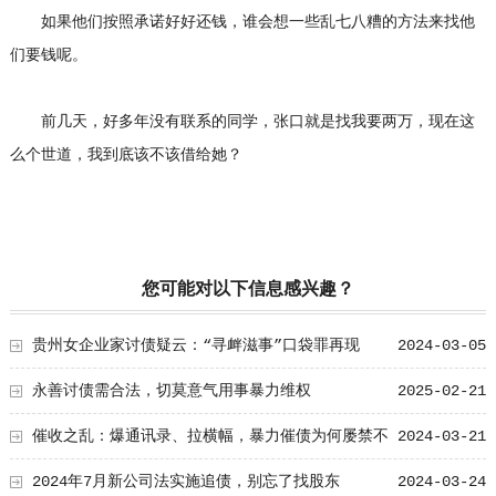
如果他们按照承诺好好还钱，谁会想一些乱七八糟的方法来找他
们要钱呢。
前几天，好多年没有联系的同学，张口就是找我要两万，现在这
么个世道，我到底该不该借给她？
您可能对以下信息感兴趣？
贵州女企业家讨债疑云：“寻衅滋事”口袋罪再现
2024-03-05
永善讨债需合法，切莫意气用事暴力维权
2025-02-21
催收之乱：爆通讯录、拉横幅，暴力催债为何屡禁不
2024-03-21
止
2024年7月新公司法实施追债，别忘了找股东
2024-03-24