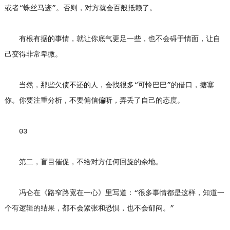
或者“蛛丝马迹”。否则，对方就会百般抵赖了。
有根有据的事情，就让你底气更足一些，也不会碍于情面，让自
己变得非常卑微。
当然，那些欠债不还的人，会找很多“可怜巴巴”的借口，搪塞
你。你要注重分析，不要偏信偏听，弄丢了自己的态度。
03
第二，盲目催促，不给对方任何回旋的余地。
冯仑在《路窄路宽在一心》里写道：“很多事情都是这样，知道一
个有逻辑的结果，都不会紧张和恐惧，也不会郁闷。”