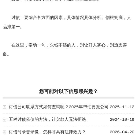
讨债，要综合各方面的因素，具体情况具体分析。刨根究底，人
品排第一。
在这里，奉劝一句，欠钱不还的人，别让好人寒心，别透支善
良。
您可能对以下信息感兴趣？
讨债公司联系方式如何查询呢？2025年帮忙要账公司
2025-11-12
的选择技巧！
五种讨债催债的方法，让欠款人无法拒绝
2024-10-19
讨债时录音录像，怎样才具有法律效力？
2026-04-20