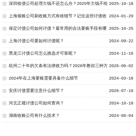
深圳收债公司处理欠钱不还怎么办？2025年欠钱不给
2025-10-18
最好的解决方法
上海催账公司刷收账方式有啥细节？记住这些讨债收
2024-01-29
账成功率能提高一倍！
保定讨债公司如何讨债？最常用的合法要账手段有哪
2025-10-25
些
上海讨债公司要如何讨债呢？
2024-09-22
黑龙江讨债公司怎么挑选才可靠呢？
2024-11-16
杭州二十年的欠条有法律效力吗？2026年教你三种方
2026-06-02
式追回！
2024年在上海要账需要具备什么细节
2024-03-16
安庆讨债需要注意什么细节？
2026-07-16
河北正规讨债公司如何查询？
2024-10-18
湖南收账公司有什么技术？
2024-06-04