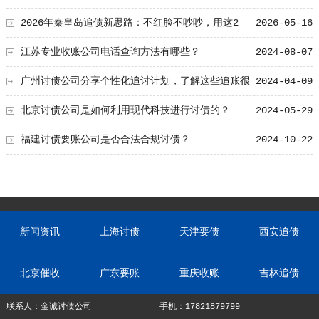
易！
2026年秦皇岛追债新思路：不红脸不吵吵，用这2
2026-05-16
个“共同好友”传话
江苏专业收账公司电话查询方法有哪些？
2024-08-07
广州讨债公司分享个性化追讨计划，了解这些追账很
2024-04-09
轻松！
北京讨债公司是如何利用现代科技进行讨债的？
2024-05-29
福建讨债要账公司是否合法合规讨债？
2024-10-22
新闻资讯
上海讨债
天津要债
西安追债
北京催收
广东要账
重庆收账
吉林追债
联系人：金诚讨债公司
手机：17821879799