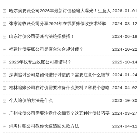
哈尔滨要账公司2026年最新讨债秘籍大曝光！生意人
2026-01-01
收藏版，教你聪明追讨、委托律师、企业账款管理全攻略
张家港收账公司分享2024年在线要账催收技术经验
2024-03-12
山东讨债公司要账合法绝招狠招！
2024-06-18
福建讨债要账公司是否合法合规讨债？
2024-10-22
2025年找专业收账公司靠谱吗？
2025-10-14
深圳追讨公司是如何进行讨债的？需要注意什么细节
2024-01-24
桂林追账公司在讨债需要准备什么资料？容易个忽略
2024-04-02
的五大的资料！
个人追债的方法是什么
2023-10-30
广州收债公司需要注意什么细节？这五种讨债技巧要
2024-03-27
分享！
蚌埠讨账公司教你快速追回欠款方法
2024-04-11