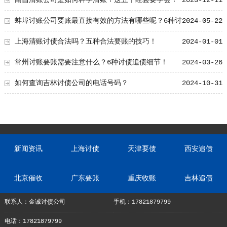
蚌埠讨账公司要账最直接有效的方法有哪些呢？6种讨
2024-05-22
账技巧要了解！
上海清账讨债合法吗？五种合法要账的技巧！
2024-01-01
常州讨账要账需要注意什么？6种讨债追债细节！
2024-03-26
如何查询吉林讨债公司的电话号码？
2024-10-31
新闻资讯
上海讨债
天津要债
西安追债
北京催收
广东要账
重庆收账
吉林追债
联系人：金诚讨债公司
手机：17821879799
电话：17821879799