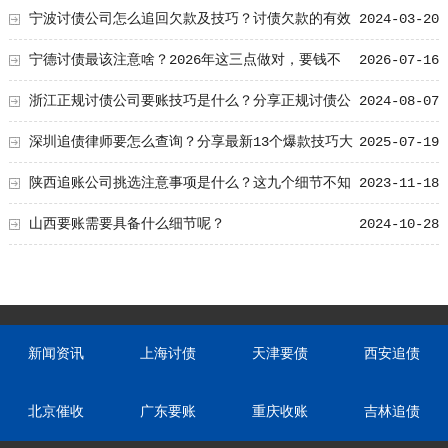
宁波讨债公司怎么追回欠款及技巧？讨债欠款的有效
2024-03-20
方法
宁德讨债最该注意啥？2026年这三点做对，要钱不
2026-07-16
难！
浙江正规讨债公司要账技巧是什么？分享正规讨债公
2024-08-07
司要账技巧
深圳追债律师要怎么查询？分享最新13个爆款技巧大
2025-07-19
公开！
陕西追账公司挑选注意事项是什么？这九个细节不知
2023-11-18
道要吃大亏了
山西要账需要具备什么细节呢？
2024-10-28
新闻资讯
上海讨债
天津要债
西安追债
北京催收
广东要账
重庆收账
吉林追债