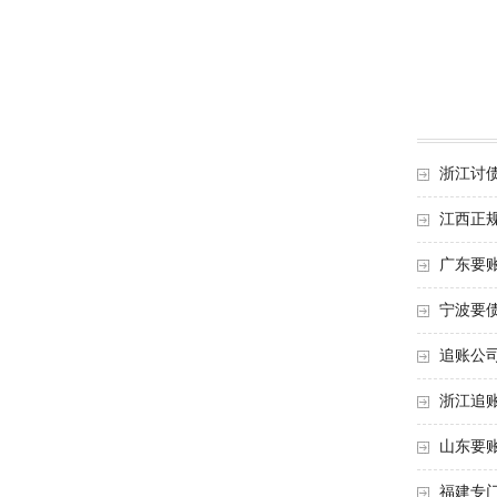
浙江讨
江西正
广东要
宁波要
追账公
浙江追
山东要
福建专