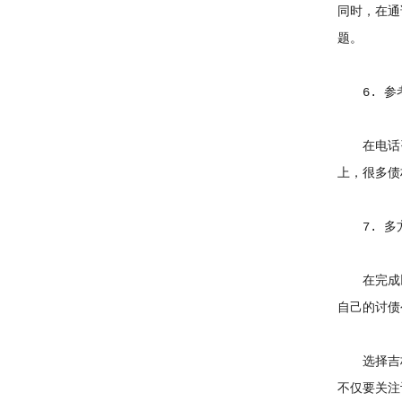
同时，在通
题。
6. 参
在电话咨
上，很多债
7. 多
在完成以
自己的讨债
选择吉林
不仅要关注