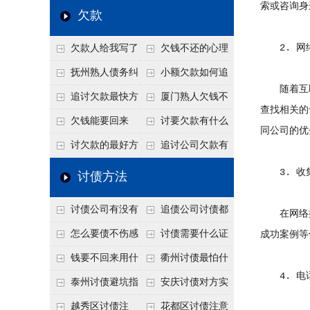
索或咨询身
个“诉前调解”成功率
法比公司好使
老板借钱不还？2026
还几年了，2026年用
欠款
高
年旺季前用这招合法
这招“重新打借条”把
2. 网
欠款人给我写了
欠钱不还的心理
施压，立马主动结清
死账变活
还款计划书有用吗？
是什么？读懂欠款人
抚州熟人债务纠
小额欠款如何追
随着互联
书面承诺的法律效力
的心态催收事半功倍
纷咋办？这一招好开
讨
追讨欠款最快方
厦门熟人欠钱不
查找相关的
口
法是什么？
还？2026年合法秘
欠钱能要回来
讨要欠款有什么
同公司的优
籍！
吗？
好办法
讨欠款的最好方
追讨公司欠款有
法
哪些法律手段
3. 收
讨债方法
讨债公司有没有
追债公司讨债都
在网络搜
行业协会？正规机构
有哪些手段
怎么要债不伤感
讨债需要什么证
成功案例等
的行业自律和认证
情？
据
钱要不回来用什
衢州讨债最怕什
4. 电
么方法要回来
么？2026年这两个关
泰州讨债避坑指
安庆讨债对方实
键细节，做错就很难
南：2026年这2个细
在没钱咋办？
越秀区讨债注
花都区讨债注意