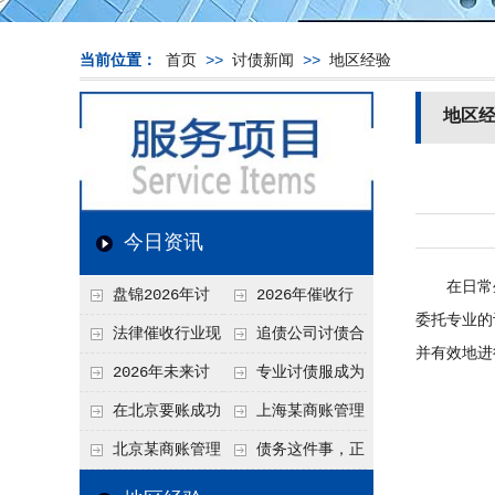
当前位置：
首页
>>
讨债新闻
>>
地区经验
地区
今日资讯
在日常生
盘锦2026年讨
2026年催收行
委托专业的
债新趋势
业发展现状、竞争格
法律催收行业现
追债公司讨债合
并有效地进
局及未来趋势分析
状、合规痛点与未来
法方法总结
2026年未来讨
专业讨债服成为
发展趋势深度解析
债要账公司发展趋势
2026年的发展趋势
在北京要账成功
上海某商账管理
率高吗？未来追账公
机构聚焦合规服务
北京某商账管理
债务这件事，正
司发展趋势引发行业
助力企业提升应收账
服务机构持续提升合
在被重新做一遍