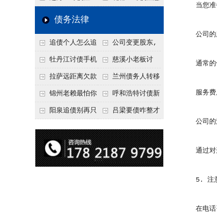
当您准备
要回！
节不注意，钱很难要
意！没有借条只有微
事项：空港物流园欠
债务法律
回！
信记录，这3步合法
款，抓住这2个“发货
公司的服
追债个人怎么追
公司变更股东,
把钱要回来
节点”催收最有效
回呢？2026年最新绝
变更前的债权债务谁
牡丹江讨债手机
慈溪小老板讨
通常的催
招选择！
承担
搞定：2026年线上立
债，2026年这2个本
拉萨远距离欠款
兰州债务人转移
案追债全流程，足不
地行业协会出面，比
服务费用
对方在牧区联系不
财产后申请破产，20
锦州老赖最怕你
呼和浩特讨债新
出户
法院传票快
上，2026年委托当地
26年破产程序里还能
懂这1条，2026
招：2026年用“律师
阳泉追债别再只
吕梁要债咋整才
公司的法
律师成本多少
要回来吗
年“拒不执行判决
函”催账为啥管用？
盯现金，2026年这3
硬气？2026年这3个
罪”详解，能判刑
成本低见效快
类隐形财产（公积
调解渠道，比找公司
通过对这
金、保单）也能执行
强
5. 注
在电话咨