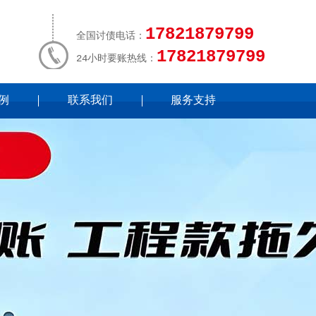
17821879799
全国讨债电话：
17821879799
24小时要账热线：
例
联系我们
服务支持