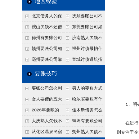
地区经验
关注
款管理效率
法合规服务能力 助
北京债务人的保
抚顺要账公司不
力企业化解应收账款
证人能不能找？担保
敢透漏的追回方法是
鞍山欠钱不还借
东莞要账公司如
难题
人的连带责任怎么追
什么？
口太多？2026年这3
何有效要账讨债？20
德州有要账公司
济南熟人欠钱不
句反问话术，直接把
26年合法追债经验总
吗？如何合法讨债才
还？
赣州要账公司如
福州讨债最怕什
他后路堵死
结！
不沾风险？
何有效讨债？合法追
么？2026年这两个关
亳州要账公司靠
宣城讨债避坑指
债四步秘籍
键细节，做错就很难
谱吗？合法讨债四步
南：2026年这2个细
要账技巧
要回！
走，自己追更放心！
节不注意，钱很难要
要账公司怎么判
男人的要账方式
回！
断这个案子能不能
是什么呢？
女人要债的五大
哈尔滨要账有什
1. 明
接？接案评估的标准
绝招,轻松搞定
么合法手段？2026年
2026年要账的
佳木斯债务怎么
最新追账方式总结！
七个小方法
追回呢？2026年成功
大庆熟人欠钱不
蚌埠有要账公司
在进行电
要账就用这2招
还躲猫猫？2026年这
吗？2026年这3个方
从化区温泉民宿
朔州熟人欠债不
则专注于企