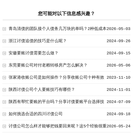
您可能对以下信息感兴趣？
青岛清债的团队接个人债务几万块的单吗？2种低成本
2026-05-03
催收方案
浙江讨债追债的技巧是什么呢？
2024-09-26
安徽要账讨债需要怎么做？
2024-09-15
东莞要账公司对付老赖转移房产怎么解决？
2026-05-06
张家港收账公司是如何操作？分享收账公司十种有效
2023-11-10
技巧
陕西讨债公司个人要账技巧有哪些？
2024-11-01
陕西有帮忙要账的平台吗？分享讨债要账平台选择技
2024-07-09
巧！
如何挑选合适的四川讨债公司
2024-09-18
讨债公司怎么样才能够把钱要回来呢？这5个经验很重
2026-05-24