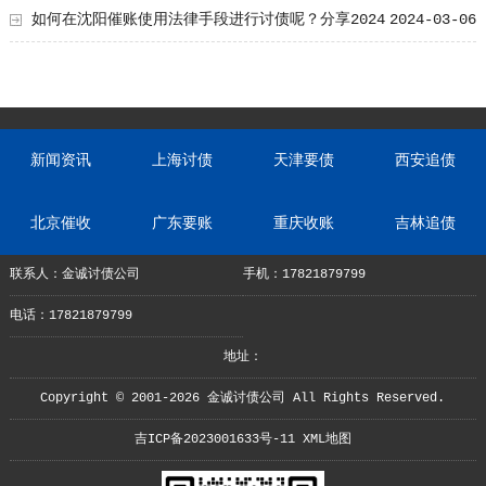
要！
如何在沈阳催账使用法律手段进行讨债呢？分享2024
2024-03-06
年3月份合适的讨债技术
新闻资讯
上海讨债
天津要债
西安追债
北京催收
广东要账
重庆收账
吉林追债
联系人：金诚讨债公司
手机：17821879799
电话：17821879799
地址：
Copyright © 2001-2026 金诚讨债公司 All Rights Reserved.
吉ICP备2023001633号-11
XML地图