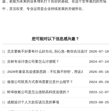
题，更能为未来的业务增长打下良好的基础。在这个竞争激烈的市场
中，灵活应变、专业运营是企业持续发展的关键所在。
您可能对以下信息感兴趣？
北京要账不好要有什么好办法,别心急-教你合法追讨
2026-07-19
妙招
吉林专业讨债公司要怎么讨债呢？
2024-07-24
2026年秦皇岛追债新思路：不红脸不吵吵，用这2
2026-05-16
个“共同好友”传话
催债公司联系方式查询需要注意什么细节？
2024-05-29
蚌埠收账公司是怎么借助高科技追债的？
2023-12-07
成都追讨个人欠款应该注意的事项
2023-08-25