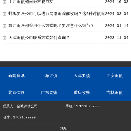
山西追债如何做容易成功
2024-10-03
蚌埠要账公司可以进行网络追踪催收吗？这6种讨债追
2024-03-04
账秘籍值得学！
陕西追账都采用什么方式呢？要注意什么细节？
2024-01-14
天津追债公司联系方式如何查询？
2023-11-04
新闻资讯
上海讨债
天津要债
西安追债
北京催收
广东要账
重庆收账
吉林追债
联系人：金诚讨债公司
手机：17821879799
电话：17821879799
地址：