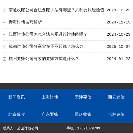
南通收账公司合法要账手法有哪些？六种要账经验值
2023-12-22
得学！
青海讨债技巧解析
2024-11-13
江西讨债公司怎么合法合规进行讨债的呢？
2024-10-23
成都讨债公司分享实在还不起钱了怎么办
2025-10-07
杭州要账公司有效的要账方式是什么？
2024-01-22
新闻资讯
上海讨债
天津要债
西安追债
北京催收
广东要账
重庆收账
吉林追债
联系人：金诚讨债公司
手机：17821879799