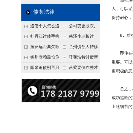
追款策略
要回！
节不注意，钱很难要
意！没有借条只有微
事项：空港物流园欠
人，可以采
债务法律
保持耐心，
回！
信记录，这3步合法
款，抓住这2个“发货
追债个人怎么追
公司变更股东,
把钱要回来
节点”催收最有效
5. 维
回呢？2026年最新绝
变更前的债权债务谁
牡丹江讨债手机
慈溪小老板讨
招选择！
承担
搞定：2026年线上立
债，2026年这2个本
拉萨远距离欠款
兰州债务人转移
即使在要
案追债全流程，足不
地行业协会出面，比
对方在牧区联系不
财产后申请破产，20
锦州老赖最怕你
呼和浩特讨债新
重要。可以
出户
法院传票快
上，2026年委托当地
26年破产程序里还能
懂这1条，2026
招：2026年用“律师
阳泉追债别再只
吕梁要债咋整才
更积极的态
律师成本多少
要回来吗
年“拒不执行判决
函”催账为啥管用？
盯现金，2026年这3
硬气？2026年这3个
罪”详解，能判刑
成本低见效快
类隐形财产（公积
调解渠道，比找公司
总之，在
金、保单）也能执行
强
成功追款的
上述细节的