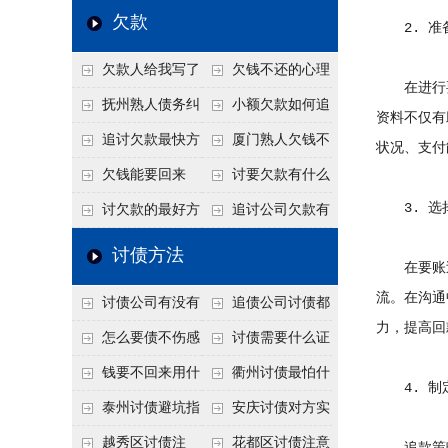
个“诉前调解”成功率
法比公司好使
老板借钱不还？2026
还几年了，2026年用
欠款
2. 准
高
年旺季前用这招合法
这招“重新打借条”把
欠款人给我写了
欠钱不还的心理
施压，立马主动结清
死账变活
在进行要
还款计划书有用吗？
是什么？读懂欠款人
抚州熟人债务纠
小额欠款如何追
资料不仅有
书面承诺的法律效力
的心态催收事半功倍
纷咋办？这一招好开
讨
追讨欠款最快方
厦门熟人欠钱不
状况、支付
口
法是什么？
还？2026年合法秘
欠钱能要回来
讨要欠款有什么
籍！
3. 选
吗？
好办法
讨欠款的最好方
追讨公司欠款有
法
哪些法律手段
讨债方法
在要账过
流。在沟通
讨债公司有没有
追债公司讨债都
力，提高回
行业协会？正规机构
有哪些手段
怎么要债不伤感
讨债需要什么证
的行业自律和认证
情？
据
钱要不回来用什
衢州讨债最怕什
4. 制
么方法要回来
么？2026年这两个关
泰州讨债避坑指
安庆讨债对方实
键细节，做错就很难
南：2026年这2个细
在没钱咋办？
越秀区讨债注
花都区讨债注意