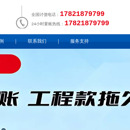
17821879799
全国讨债电话：
17821879799
24小时要账热线：
例
联系我们
服务支持