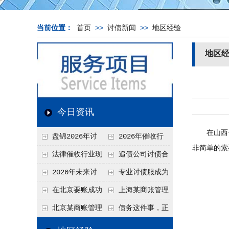
当前位置：
首页
>>
讨债新闻
>>
地区经验
地区
今日资讯
在山西一
盘锦2026年讨
2026年催收行
非简单的索
债新趋势
业发展现状、竞争格
法律催收行业现
追债公司讨债合
局及未来趋势分析
状、合规痛点与未来
法方法总结
2026年未来讨
专业讨债服成为
发展趋势深度解析
债要账公司发展趋势
2026年的发展趋势
在北京要账成功
上海某商账管理
率高吗？未来追账公
机构聚焦合规服务
北京某商账管理
债务这件事，正
司发展趋势引发行业
助力企业提升应收账
服务机构持续提升合
在被重新做一遍