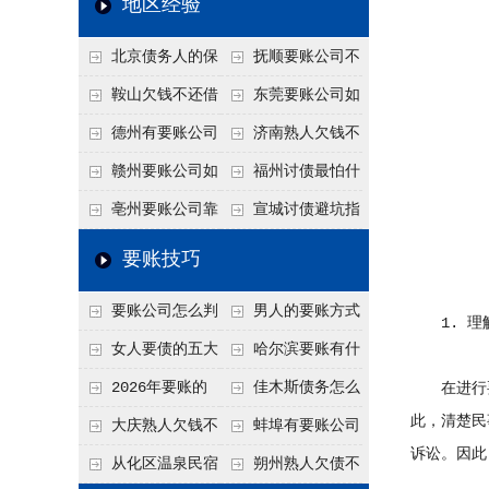
地区经验
关注
款管理效率
法合规服务能力 助
北京债务人的保
抚顺要账公司不
力企业化解应收账款
证人能不能找？担保
敢透漏的追回方法是
鞍山欠钱不还借
东莞要账公司如
难题
人的连带责任怎么追
什么？
口太多？2026年这3
何有效要账讨债？20
德州有要账公司
济南熟人欠钱不
句反问话术，直接把
26年合法追债经验总
吗？如何合法讨债才
还？
赣州要账公司如
福州讨债最怕什
他后路堵死
结！
不沾风险？
何有效讨债？合法追
么？2026年这两个关
亳州要账公司靠
宣城讨债避坑指
债四步秘籍
键细节，做错就很难
谱吗？合法讨债四步
南：2026年这2个细
要账技巧
要回！
走，自己追更放心！
节不注意，钱很难要
要账公司怎么判
男人的要账方式
回！
1. 理
断这个案子能不能
是什么呢？
女人要债的五大
哈尔滨要账有什
接？接案评估的标准
绝招,轻松搞定
么合法手段？2026年
2026年要账的
佳木斯债务怎么
在进行要
此，清楚民
最新追账方式总结！
七个小方法
追回呢？2026年成功
大庆熟人欠钱不
蚌埠有要账公司
诉讼。因此
要账就用这2招
还躲猫猫？2026年这
吗？2026年这3个方
从化区温泉民宿
朔州熟人欠债不