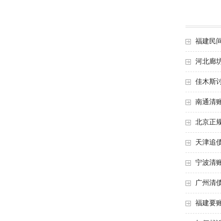
福建民
河北廊
佳木斯
南通清
北京正
天津追
宁波清
广州清
福建要