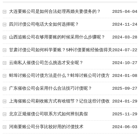
大连要账公司是如何合法处理再婚夫妻债务的？
2025-04-04
四川讨债公司电话大全如何选择呢？
2024-11-24
山西追账公司在够用要账的时候采用什么步骤呢？
2024-03-28
甘肃讨债公司如何科学要账？5种讨债要账经验值得关
2024-07-22
注！
云南私人催债公司怎么挑选才安全呢？
2024-10-27
蚌埠讨账公司讨债方法是什么？蚌埠讨账公司讨债方
2024-01-08
法及注意事项
广东催收公司会采用什么合法技巧讨债呢？
2025-09-27
上海催账公司刷收账方式有啥细节？记住这些讨债收
2024-01-29
账成功率能提高一倍！
北京正规催债公司联系方式如何辨别真假
2025-11-29
河南要账公司分享比较好用的讨债技术
2024-06-03