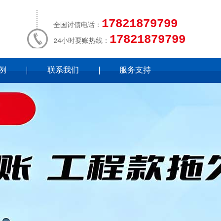
17821879799
全国讨债电话：
17821879799
24小时要账热线：
例
联系我们
服务支持