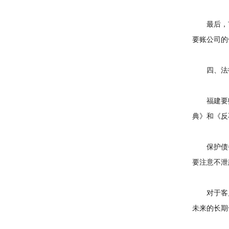
最后，市
要账公司的
四、法律
福建要账
典》和《反
保护债务
要注意不泄
对于客户
未来的长期