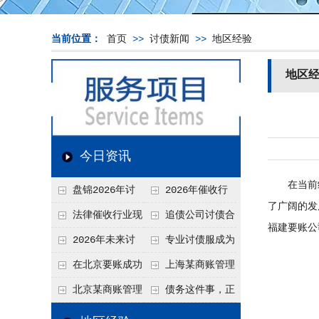
当前位置：
首页
>>
讨债新闻
>>
地区经验
地区
今日资讯
在当前经
盘锦2026年讨
2026年催收行
了广阔的发
债新趋势
业发展现状、竞争格
法律催收行业现
追债公司讨债合
福建要账公
局及未来趋势分析
状、合规痛点与未来
法方法总结
2026年未来讨
专业讨债服成为
发展趋势深度解析
债要账公司发展趋势
2026年的发展趋势
在北京要账成功
上海某商账管理
率高吗？未来追账公
机构聚焦合规服务
北京某商账管理
债务这件事，正
司发展趋势引发行业
助力企业提升应收账
服务机构持续提升合
在被重新做一遍