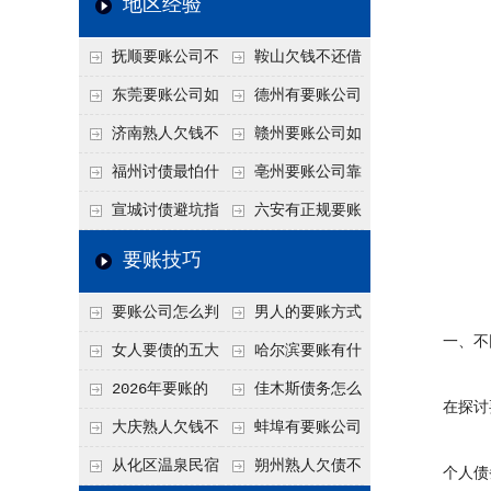
地区经验
关注
款管理效率
法合规服务能力 助
抚顺要账公司不
鞍山欠钱不还借
力企业化解应收账款
敢透漏的追回方法是
口太多？2026年这3
东莞要账公司如
德州有要账公司
难题
什么？
句反问话术，直接把
何有效要账讨债？20
吗？如何合法讨债才
济南熟人欠钱不
赣州要账公司如
他后路堵死
26年合法追债经验总
不沾风险？
还？
何有效讨债？合法追
福州讨债最怕什
亳州要账公司靠
结！
债四步秘籍
么？2026年这两个关
谱吗？合法讨债四步
宣城讨债避坑指
六安有正规要账
键细节，做错就很难
走，自己追更放心！
南：2026年这2个细
公司吗？个人合法讨
要账技巧
要回！
节不注意，钱很难要
债的3个实在办法！
要账公司怎么判
男人的要账方式
回！
一、不同
断这个案子能不能
是什么呢？
女人要债的五大
哈尔滨要账有什
接？接案评估的标准
绝招,轻松搞定
么合法手段？2026年
2026年要账的
佳木斯债务怎么
在探讨要
最新追账方式总结！
七个小方法
追回呢？2026年成功
大庆熟人欠钱不
蚌埠有要账公司
要账就用这2招
还躲猫猫？2026年这
吗？2026年这3个方
从化区温泉民宿
朔州熟人欠债不
个人债务