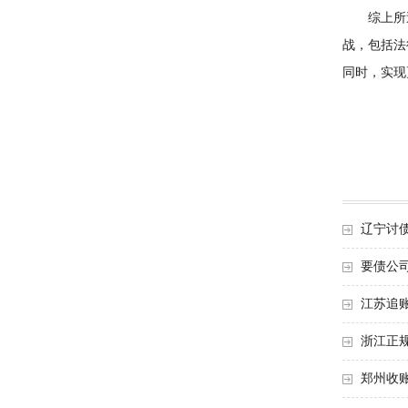
综上所述
战，包括法
同时，实现
辽宁讨
要债公
江苏追
浙江正
郑州收