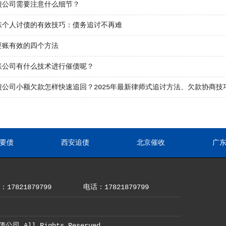
债公司需要注意什么细节？
东个人讨债的有效技巧：债务追讨不再难
要账有效的四个方法
账公司有什么技术进行催债呢？
债公司小额欠款怎样快速追回？2025年最新律师式追讨方法、欠款协商技
要债
西安追债
北京催收
广
17821879799
电话：17821879799
债公司 All Rights Reserved.