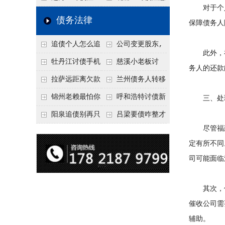
对于个人
要回！
节不注意，钱很难要
意！没有借条只有微
事项：空港物流园欠
债务法律
保障债务人
回！
信记录，这3步合法
款，抓住这2个“发货
追债个人怎么追
公司变更股东,
把钱要回来
节点”催收最有效
此外，福
回呢？2026年最新绝
变更前的债权债务谁
牡丹江讨债手机
慈溪小老板讨
务人的还款
招选择！
承担
搞定：2026年线上立
债，2026年这2个本
拉萨远距离欠款
兰州债务人转移
案追债全流程，足不
地行业协会出面，比
对方在牧区联系不
财产后申请破产，20
锦州老赖最怕你
呼和浩特讨债新
三、处理
出户
法院传票快
上，2026年委托当地
26年破产程序里还能
懂这1条，2026
招：2026年用“律师
阳泉追债别再只
吕梁要债咋整才
尽管福建
律师成本多少
要回来吗
年“拒不执行判决
函”催账为啥管用？
盯现金，2026年这3
硬气？2026年这3个
定有所不同
罪”详解，能判刑
成本低见效快
类隐形财产（公积
调解渠道，比找公司
司可能面临
金、保单）也能执行
强
其次，债
催收公司需
辅助。