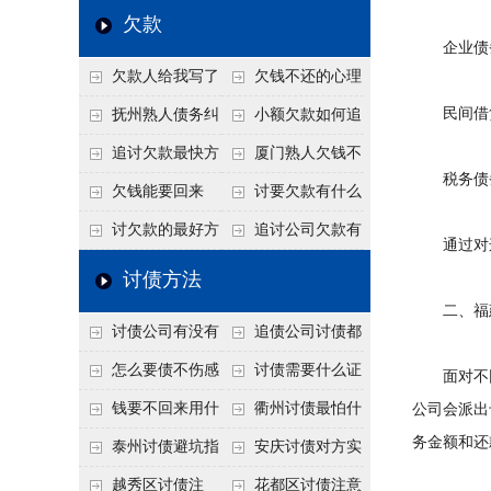
个“诉前调解”成功率
法比公司好使
老板借钱不还？2026
还几年了，2026年用
欠款
高
企业债务
年旺季前用这招合法
这招“重新打借条”把
欠款人给我写了
欠钱不还的心理
施压，立马主动结清
死账变活
还款计划书有用吗？
是什么？读懂欠款人
民间借贷
抚州熟人债务纠
小额欠款如何追
书面承诺的法律效力
的心态催收事半功倍
纷咋办？这一招好开
讨
追讨欠款最快方
厦门熟人欠钱不
税务债务
口
法是什么？
还？2026年合法秘
欠钱能要回来
讨要欠款有什么
籍！
吗？
好办法
讨欠款的最好方
追讨公司欠款有
通过对这
法
哪些法律手段
讨债方法
二、福建
讨债公司有没有
追债公司讨债都
行业协会？正规机构
有哪些手段
怎么要债不伤感
讨债需要什么证
面对不同
的行业自律和认证
情？
据
钱要不回来用什
衢州讨债最怕什
公司会派出
务金额和还
么方法要回来
么？2026年这两个关
泰州讨债避坑指
安庆讨债对方实
键细节，做错就很难
南：2026年这2个细
在没钱咋办？
越秀区讨债注
花都区讨债注意