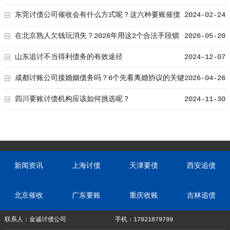
东莞讨债公司催收会有什么方式呢？这六种要账催债
2024-02-24
方式值得学习！
在北京熟人欠钱玩消失？2026年用这2个合法手段锁
2026-05-20
定他新住址
山东追讨不当得利债务的有效途径
2024-12-07
成都讨账公司接婚姻债务吗？6个先看离婚协议的关键
2026-04-26
点
四川要账讨债机构应该如何挑选呢？
2024-11-30
新闻资讯
上海讨债
天津要债
西安追债
北京催收
广东要账
重庆收账
吉林追债
联系人：金诚讨债公司
手机：17821879799