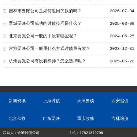
要！
吉林市要账公司是如何追回欠款的吗？
2026-07-04
晋城要账公司成功的讨债技巧是什么？
2025-03-08
北京要账公司一般的手段有哪些呢？
2024-05-25
常熟要账公司一般用什么方式讨债最有效？
2023-12-31
杭州要账公司有没有律师？怎么选择呢？
2025-05-22
新闻资讯
上海讨债
天津要债
西安追债
北京催收
广东要账
重庆收账
吉林追债
联系人：金诚讨债公司
手机：17821879799