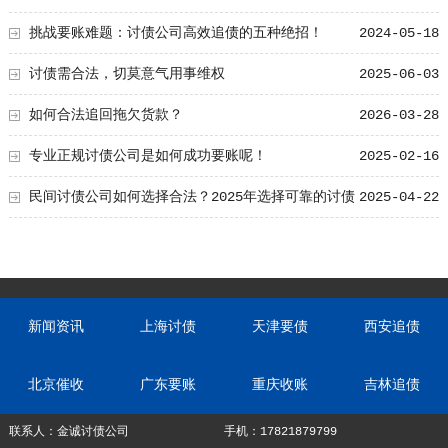
活力
挑战要账难题：讨债公司高效追债的五种绝招！
2024-05-18
讨债需合法，切莫意气用事维权
2025-06-03
如何合法追回拖欠货款？
2026-03-28
专业正规讨债公司是如何成功要账呢！
2025-02-16
民间讨债公司如何选择合法？2025年选择可靠的讨债
2025-04-22
公司总结！
新闻资讯
上海讨债
天津要债
西安追债
北京催收
广东要账
重庆收账
吉林追债
联系人：金诚讨债公司
手机：17821879799