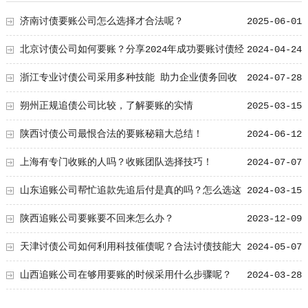
济南讨债要账公司怎么选择才合法呢？
2025-06-01
北京讨债公司如何要账？分享2024年成功要账讨债经
2024-04-24
验
浙江专业讨债公司采用多种技能 助力企业债务回收
2024-07-28
朔州正规追债公司比较，了解要账的实情
2025-03-15
陕西讨债公司最恨合法的要账秘籍大总结！
2024-06-12
上海有专门收账的人吗？收账团队选择技巧！
2024-07-07
山东追账公司帮忙追款先追后付是真的吗？怎么选这
2024-03-15
类的公司？
陕西追账公司要账要不回来怎么办？
2023-12-09
天津讨债公司如何利用科技催债呢？合法讨债技能大
2024-05-07
总结！
山西追账公司在够用要账的时候采用什么步骤呢？
2024-03-28