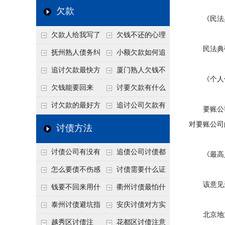
个“诉前调解”成功率
法比公司好使
老板借钱不还？2026
还几年了，2026年用
欠款
《民法典
高
年旺季前用这招合法
这招“重新打借条”把
欠款人给我写了
欠钱不还的心理
施压，立马主动结清
死账变活
民法典强
还款计划书有用吗？
是什么？读懂欠款人
抚州熟人债务纠
小额欠款如何追
书面承诺的法律效力
的心态催收事半功倍
纷咋办？这一招好开
讨
追讨欠款最快方
厦门熟人欠钱不
《个人信
口
法是什么？
还？2026年合法秘
欠钱能要回来
讨要欠款有什么
籍！
吗？
好办法
讨欠款的最好方
追讨公司欠款有
要账公司
法
哪些法律手段
对要账公司
讨债方法
讨债公司有没有
追债公司讨债都
《最高人民
行业协会？正规机构
有哪些手段
怎么要债不伤感
讨债需要什么证
该意见进
的行业自律和认证
情？
据
钱要不回来用什
衢州讨债最怕什
么方法要回来
么？2026年这两个关
泰州讨债避坑指
安庆讨债对方实
北京地方
键细节，做错就很难
南：2026年这2个细
在没钱咋办？
越秀区讨债注
花都区讨债注意