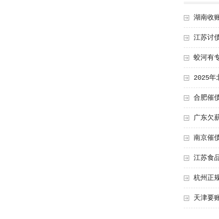
湖南收
江苏讨
蛟河有
202
合肥催
广东欠
南京催
江苏食
杭州正
天津要