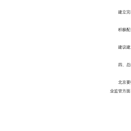
建立完善
积极配
建议建立
四、总
北京要账公
业监管方面