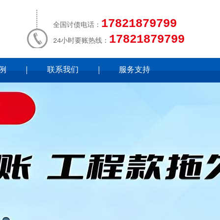
17821879799
全国讨债电话：
17821879799
24小时要账热线：
例
联系我们
服务支持