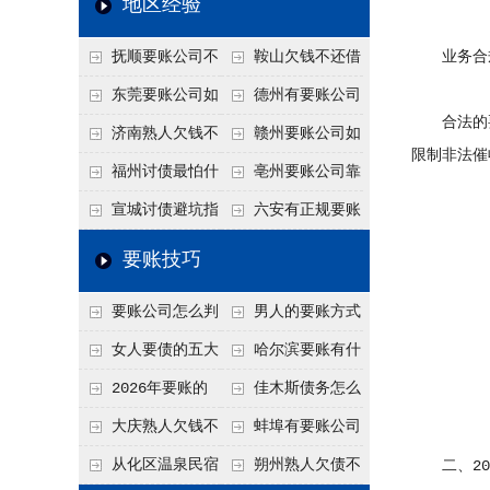
地区经验
关注
款管理效率
法合规服务能力 助
抚顺要账公司不
鞍山欠钱不还借
业务合
力企业化解应收账款
敢透漏的追回方法是
口太多？2026年这3
东莞要账公司如
德州有要账公司
难题
合法的要
什么？
句反问话术，直接把
何有效要账讨债？20
吗？如何合法讨债才
济南熟人欠钱不
赣州要账公司如
限制非法催
他后路堵死
26年合法追债经验总
不沾风险？
还？
何有效讨债？合法追
福州讨债最怕什
亳州要账公司靠
结！
债四步秘籍
么？2026年这两个关
谱吗？合法讨债四步
宣城讨债避坑指
六安有正规要账
键细节，做错就很难
走，自己追更放心！
南：2026年这2个细
公司吗？个人合法讨
要账技巧
要回！
节不注意，钱很难要
债的3个实在办法！
要账公司怎么判
男人的要账方式
回！
断这个案子能不能
是什么呢？
女人要债的五大
哈尔滨要账有什
接？接案评估的标准
绝招,轻松搞定
么合法手段？2026年
2026年要账的
佳木斯债务怎么
最新追账方式总结！
七个小方法
追回呢？2026年成功
大庆熟人欠钱不
蚌埠有要账公司
要账就用这2招
还躲猫猫？2026年这
吗？2026年这3个方
从化区温泉民宿
朔州熟人欠债不
二、202