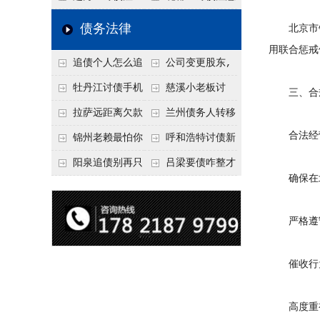
要回！
节不注意，钱很难要
意！没有借条只有微
事项：空港物流园欠
债务法律
北京市针
回！
信记录，这3步合法
款，抓住这2个“发货
用联合惩戒
追债个人怎么追
公司变更股东,
把钱要回来
节点”催收最有效
回呢？2026年最新绝
变更前的债权债务谁
牡丹江讨债手机
慈溪小老板讨
三、合规
招选择！
承担
搞定：2026年线上立
债，2026年这2个本
拉萨远距离欠款
兰州债务人转移
合法经营
案追债全流程，足不
地行业协会出面，比
对方在牧区联系不
财产后申请破产，20
锦州老赖最怕你
呼和浩特讨债新
出户
法院传票快
上，2026年委托当地
26年破产程序里还能
懂这1条，2026
招：2026年用“律师
阳泉追债别再只
吕梁要债咋整才
确保在北
律师成本多少
要回来吗
年“拒不执行判决
函”催账为啥管用？
盯现金，2026年这3
硬气？2026年这3个
罪”详解，能判刑
成本低见效快
类隐形财产（公积
调解渠道，比找公司
严格遵守
金、保单）也能执行
强
催收行为
高度重视