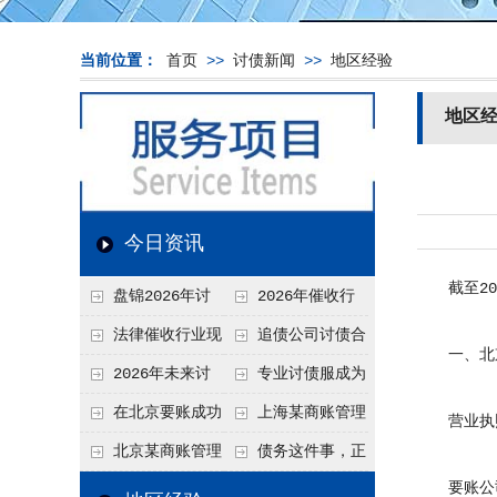
当前位置：
首页
>>
讨债新闻
>>
地区经验
地区
今日资讯
截至20
盘锦2026年讨
2026年催收行
债新趋势
业发展现状、竞争格
法律催收行业现
追债公司讨债合
一、北京
局及未来趋势分析
状、合规痛点与未来
法方法总结
2026年未来讨
专业讨债服成为
发展趋势深度解析
债要账公司发展趋势
2026年的发展趋势
在北京要账成功
上海某商账管理
营业执照
率高吗？未来追账公
机构聚焦合规服务
北京某商账管理
债务这件事，正
司发展趋势引发行业
助力企业提升应收账
要账公司
服务机构持续提升合
在被重新做一遍